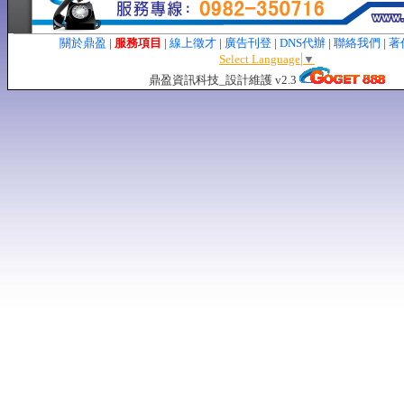
關於鼎盈
|
服務項目
|
線上徵才
|
廣告刊登
|
DNS代辦
|
聯絡我們
|
著
Select Language
▼
鼎盈資訊科技_設計維護 v2.3