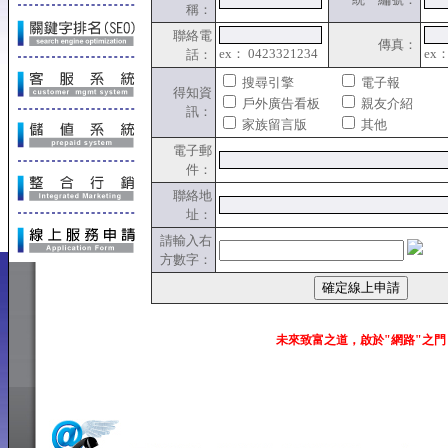
稱：
聯絡電
傳真：
ex： 0423321234
ex：
話：
搜尋引擎
電子報
得知資
戶外廣告看板
親友介紹
訊：
家族留言版
其他
電子郵
件：
聯絡地
址：
請輸入右
方數字：
未來致富之道，啟於"網路"之門