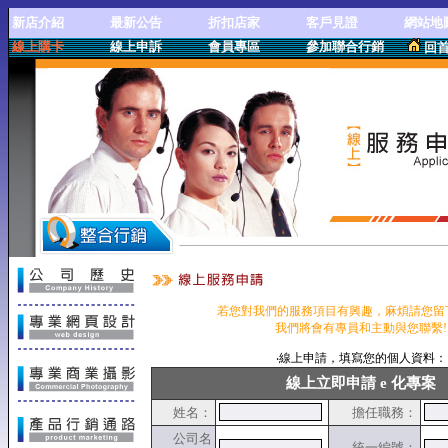
新店介紹
最新公告
折扣店家
客戶見證
網站地
線上購卡
線上申訴
會員專區
參加聯合行銷
回
儲
線上服務申請
若您對我們的服務項目有興趣，麻煩請您留
我們將會有專員和主動與您聯繫!
‧線上申請，填寫您的個人資料：
線上立即申請 e 化專案
姓名：
擔任職務：
公司名
統一編號：