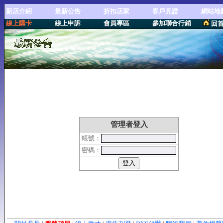
新店介紹
最新公告
折扣店家
客戶見證
網站地
線上購卡
線上申訴
會員專區
參加聯合行銷
回
管理者登入
帳號：
密碼：