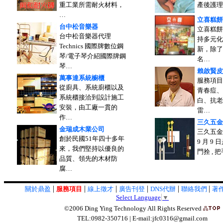
重工業所需耐火材料，
產後護理
…
立喜糕餅
台中松音樂器
立喜糕餅
台中松音樂器代理
持多元化
Technics 國際牌數位鋼
新，除了
琴/電子琴介紹國際牌鋼
名…
琴…
賴啟賢皮
萬事達系統櫥櫃
服務項目
從廚具、系統廚櫃以及
青春痘、
系統櫃接洽到設計施工
白、抗老
安裝，由工廠一貫的
雷…
作…
三久五金
金瑞成木業公司
三久五金創
創於民國51年四十多年
9 月 9
來，我們堅持以優良的
門拴 , 
品質、領先的木材防
腐…
|
|
|
|
|
|
關於鼎盈
服務項目
線上徵才
廣告刊登
DNS代辦
聯絡我們
著
Select Language
▼
©2006 Ding Ying Technology All Rights Reserved
TEL:0982-350716 | E-mail:jfc0316@gmail.com