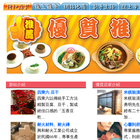
新站介紹
優質店家介紹
四乘六-豆干
米棋裝潢
四乘六以傳統手工方法
米棋裝潢
精製豆腐、豆干，製成
勇明先生
絕佳口感的「五香豆
經有二十
乾…
加…
耐火材料、耐火磚
心馨到府
興和耐火工業公司成立
專業服務
於民國66年，專事生產
式，到府