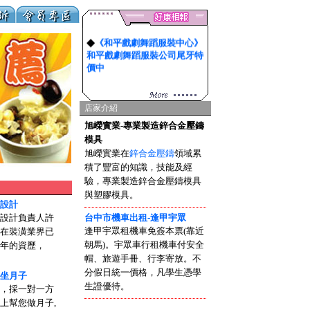
◆
《和平戲劇舞蹈服裝中心》
和平戲劇舞蹈服裝公司尾牙特
價中
店家介紹
旭嶸實業-專業製造鋅合金壓鑄
模具
旭嶸實業在
鋅合金壓鑄
領域累
積了豐富的知識，技能及經
驗，專業製造鋅合金壓鑄模具
與塑膠模具。
設計
設計負責人許
台中市機車出租-逢甲宇眾
逢甲宇眾租機車免簽本票(靠近
在裝潢業界已
朝馬)。宇眾車行租機車付安全
年的資歷，
帽、旅遊手冊、行李寄放。不
分假日統一價格，凡學生憑學
坐月子
生證優待。
，採一對一方
上幫您做月子,