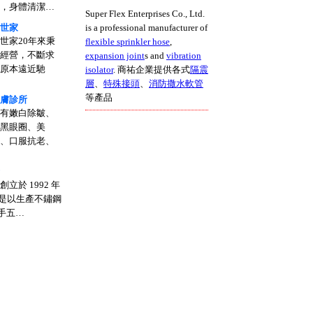
，身體清潔…
Super Flex Enterprises Co., Ltd.
世家
is a professional manufacturer of
世家20年來秉
flexible sprinkler hose
,
經營，不斷求
expansion joint
s and
vibration
原本遠近馳
isolator
. 商祐企業提供各式
隔震
層
、
特殊接頭
、
消防撒水軟管
等產品
膚診所
有嫩白除皺、
黑眼圈、美
、口服抗老、
立於 1992 年
 日是以生產不鏽鋼
把手五…