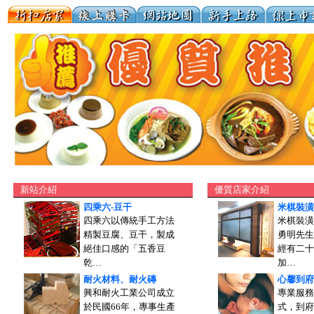
新站介紹
優質店家介紹
四乘六-豆干
米棋裝潢
四乘六以傳統手工方法
米棋裝潢
精製豆腐、豆干，製成
勇明先生
絕佳口感的「五香豆
經有二十
乾…
加…
耐火材料、耐火磚
心馨到府
興和耐火工業公司成立
專業服務
於民國66年，專事生產
式，到府