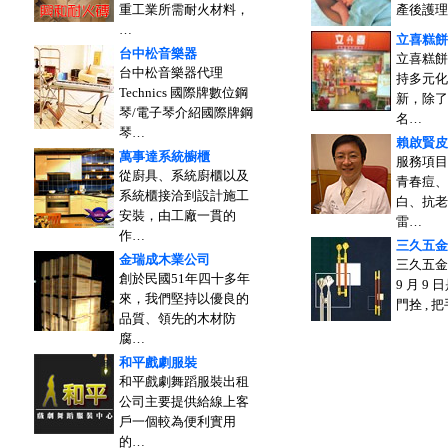
重工業所需耐火材料，
產後護理
…
立喜糕餅
台中松音樂器
立喜糕餅
台中松音樂器代理
持多元化
Technics 國際牌數位鋼
新，除了
琴/電子琴介紹國際牌鋼
名…
琴…
賴啟賢皮
萬事達系統櫥櫃
服務項目
從廚具、系統廚櫃以及
青春痘、
系統櫃接洽到設計施工
白、抗老
安裝，由工廠一貫的
雷…
作…
三久五金
金瑞成木業公司
三久五金創
創於民國51年四十多年
9 月 9
來，我們堅持以優良的
門拴 , 
品質、領先的木材防
腐…
和平戲劇服裝
和平戲劇舞蹈服裝出租
公司主要提供給線上客
戶一個較為便利實用
的…