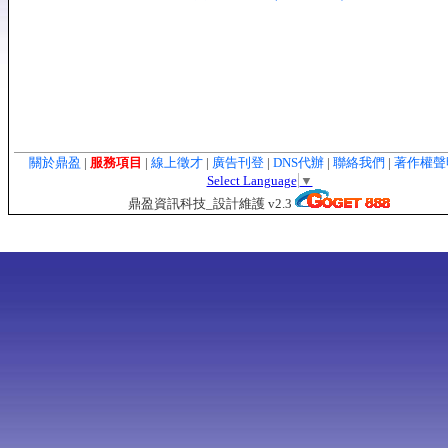
關於鼎盈
|
服務項目
|
線上徵才
|
廣告刊登
|
DNS代辦
|
聯絡我們
|
著作權
Select Language
▼
鼎盈資訊科技_設計維護 v2.3