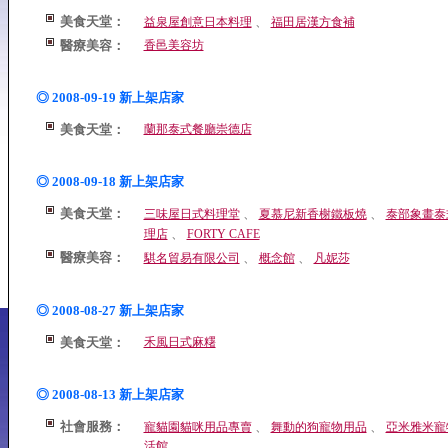
美食天堂：
、
益泉屋創意日本料理
福田居漢方食補
醫療美容：
香邑美容坊
◎ 2008-09-19 新上架店家
美食天堂：
蘭那泰式餐廳崇德店
◎ 2008-09-18 新上架店家
美食天堂：
、
、
三味屋日式料理堂
夏慕尼新香榭鐵板燒
泰部象畫泰
、
理店
FORTY CAFE
醫療美容：
、
、
騏名貿易有限公司
概念館
凡妮莎
◎ 2008-08-27 新上架店家
美食天堂：
禾風日式麻糬
◎ 2008-08-13 新上架店家
社會服務：
、
、
寵貓園貓咪用品專賣
舞動的狗寵物用品
亞米雅米寵
活館