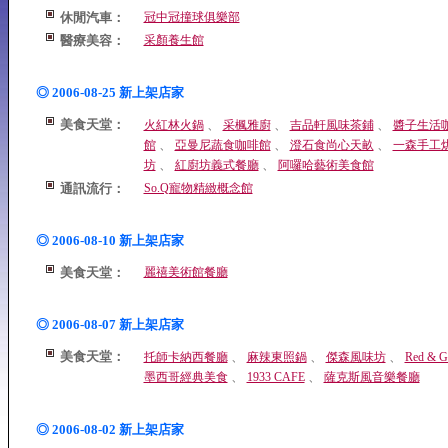
休閒汽車：
冠中冠撞球俱樂部
醫療美容：
采顏養生館
◎ 2006-08-25 新上架店家
美食天堂：
、
、
、
火紅林火鍋
采楓雅廚
吉品軒風味茶鋪
醬子生活
、
、
、
館
亞曼尼蔬食咖啡館
澄石食尚心天畝
一森手工
、
、
坊
紅廚坊義式餐廳
阿囉哈藝術美食館
通訊流行：
So.Q寵物精緻概念館
◎ 2006-08-10 新上架店家
美食天堂：
麗禧美術館餐廳
◎ 2006-08-07 新上架店家
美食天堂：
、
、
、
托師卡納西餐廳
麻辣東照鍋
傑森風味坊
Red & G
、
、
墨西哥經典美食
1933 CAFE
薩克斯風音樂餐廳
◎ 2006-08-02 新上架店家