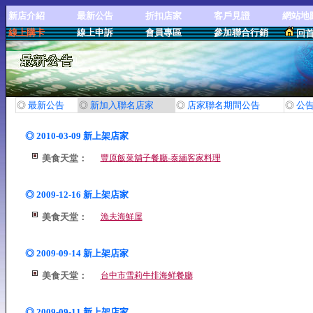
新店介紹
最新公告
折扣店家
客戶見證
網站地
線上購卡
線上申訴
會員專區
參加聯合行銷
回
◎
最新公告
◎
新加入聯名店家
◎
店家聯名期間公告
◎
公
◎ 2010-03-09 新上架店家
美食天堂：
豐原飯菜舖子餐廳-泰緬客家料理
◎ 2009-12-16 新上架店家
美食天堂：
漁夫海鮮屋
◎ 2009-09-14 新上架店家
美食天堂：
台中市雪莉牛排海鲜餐廳
◎ 2009-09-11 新上架店家