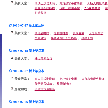
美食天堂：
、
、
湯瑪士烘培工坊
荒野鏢客牛排專賣
大巨人鐵板燒餐
、
、
、
綠園道石頭飯館
卡帕丘歐風小館
205森林餐廳
布
烘焙餐廳
◎ 2006-07-27 新上架店家
美食天堂：
、
、
、
、
橋極品咖啡
茗饌咖啡館
莫內花園
月牙泉茶坊
、
、
盛鑫食堂
泰緬阿嬤吃ㄟ乾媽店
鋼鐵工坊
◎ 2006-07-18 新上架店家
美食天堂：
臻之齋素食坊
◎ 2006-07-07 新上架店家
美食天堂：
、
、
喜多日式涮涮鍋
烹小鮮美食屋
東京水道炭火燒肉
、
陽房專業烘焙
教父咖啡館
居家婦幼：
浚展淨水量販店
◎ 2006-07-06 新上架店家