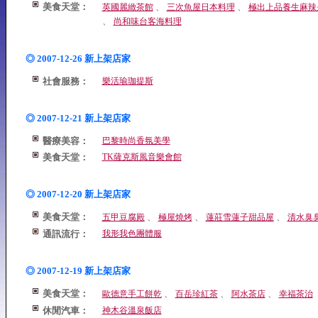
美食天堂：
、
、
英國麗緻茶館
三次魚屋日本料理
極出上品養生麻辣
、
尚和味台客海料理
◎ 2007-12-26 新上架店家
社會服務：
樂活瑜珈提斯
◎ 2007-12-21 新上架店家
醫療美容：
巴黎時尚香氛美學
美食天堂：
TK薩克斯風音樂會館
◎ 2007-12-20 新上架店家
美食天堂：
、
、
、
五甲豆腐殿
極屋燒烤
蓮莊雪蓮子甜品屋
清水臭
通訊流行：
我形我色團體服
◎ 2007-12-19 新上架店家
美食天堂：
、
、
、
歐德意手工餅乾
百岳珍紅茶
阿水茶店
幸福茶治
休閒汽車：
神木谷溫泉飯店