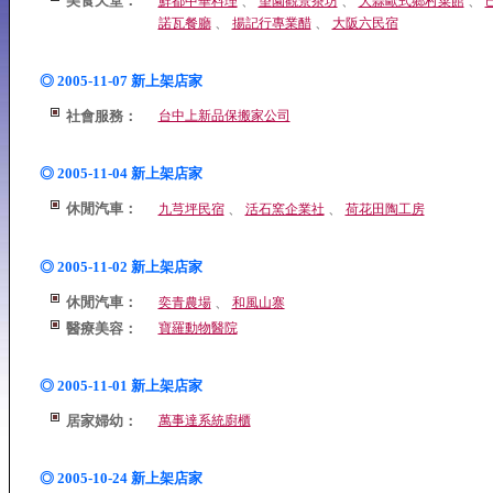
美食天堂：
、
、
、
鮮都中華料理
望園觀景茶坊
大蒜歐式鄉村菜館
、
、
諾瓦餐廳
揚記行專業醋
大阪六民宿
◎ 2005-11-07 新上架店家
社會服務：
台中上新品保搬家公司
◎ 2005-11-04 新上架店家
休閒汽車：
、
、
九芎坪民宿
活石窯企業社
荷花田陶工房
◎ 2005-11-02 新上架店家
休閒汽車：
、
奕青農場
和風山寨
醫療美容：
寶羅動物醫院
◎ 2005-11-01 新上架店家
居家婦幼：
萬事達系統廚櫃
◎ 2005-10-24 新上架店家