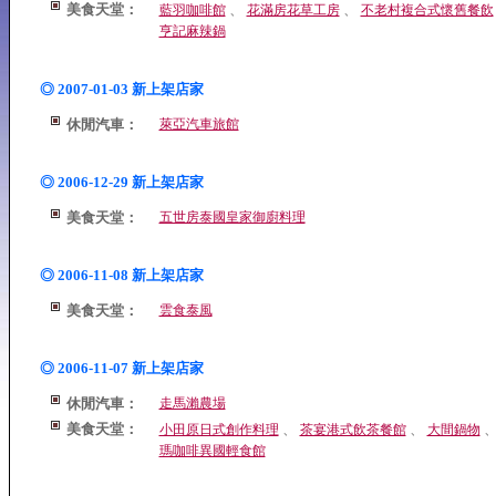
美食天堂：
、
、
藍羽咖啡館
花滿房花草工房
不老村複合式懷舊餐飲
亨記麻辣鍋
◎ 2007-01-03 新上架店家
休閒汽車：
萊亞汽車旅館
◎ 2006-12-29 新上架店家
美食天堂：
五世房泰國皇家御廚料理
◎ 2006-11-08 新上架店家
美食天堂：
雲食泰風
◎ 2006-11-07 新上架店家
休閒汽車：
走馬瀨農場
美食天堂：
、
、
小田原日式創作料理
茶宴港式飲茶餐館
大間鍋物
瑪咖啡異國輕食館