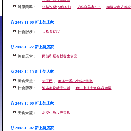
弦琴誼致音樂餐廳
醫療美容：
、
、
煥然逸馨spa癒療館
艾維庭美容SPA
泰楓城泰式養身
◎ 2008-11-06 新上架店家
社會服務：
大都會KTV
◎ 2008-10-22 新上架店家
美食天堂：
同留和屋有機養生食品
◎ 2008-10-15 新上架店家
美食天堂：
、
大玉門
麻布十番小火鍋吃到飽
社會服務：
、
波吉寵物精品生活
台中中信大飯店/秋粵園
◎ 2008-10-06 新上架店家
美食天堂：
魚舫生魚片專賣店
◎ 2008-10-02 新上架店家