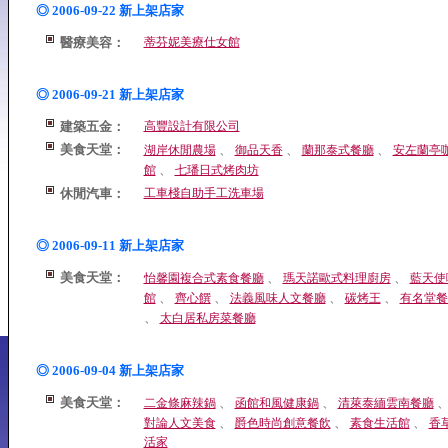
◎ 2006-09-22 新上架店家
醫療美容：
蒂芬妮美療仕女館
◎ 2006-09-21 新上架店家
建築五金：
高豐設計有限公司
美食天堂：
、
、
、
湖岸休閒農場
御品天香
蘭那泰式餐廳
安左蘭亭
、
館
七璠日式烤肉坊
休閒汽車：
工車棧自助手工洗車場
◎ 2006-09-11 新上架店家
美食天堂：
、
、
怡馨園複合式素食餐廳
瑪天諾歐式料理廚房
藍天使
、
、
、
、
館
齊心饌
法義風味人文餐廳
碳烤王
有名堂餐
、
太白居私房菜餐廳
◎ 2006-09-04 新上架店家
美食天堂：
、
、
二金條麻辣鍋
函館和風健康鍋
清萊泰緬雲南餐廳
、
、
、
對論人文美食
爵色時尚創意餐飲
素食生活館
香
活家