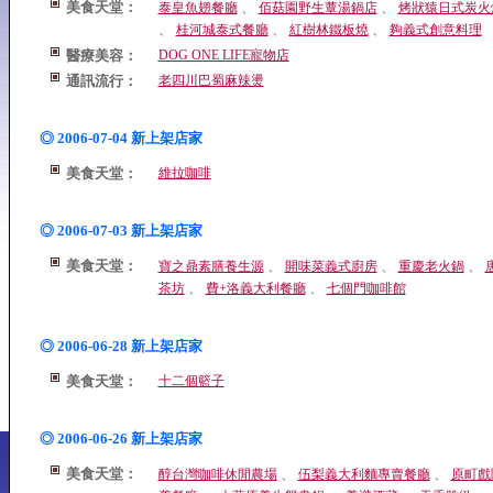
美食天堂：
、
、
泰皇魚翅餐廳
佰菇園野生蕈湯鍋店
烤狀猿日式炭火
、
、
、
桂河城泰式餐廳
紅樹林鐵板燒
夠義式創意料理
醫療美容：
DOG ONE LIFE寵物店
通訊流行：
老四川巴蜀麻辣燙
◎ 2006-07-04 新上架店家
美食天堂：
維拉咖啡
◎ 2006-07-03 新上架店家
美食天堂：
、
、
、
寶之鼎素膳養生源
開味菜義式廚房
重慶老火鍋
、
、
茶坊
費+洛義大利餐廳
七個門咖啡館
◎ 2006-06-28 新上架店家
美食天堂：
十二個籃子
◎ 2006-06-26 新上架店家
美食天堂：
、
、
醇台灣咖啡休閒農場
伍梨義大利麵專賣餐廳
原町戲