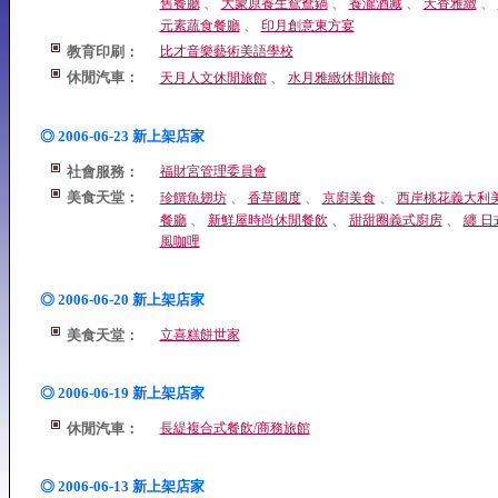
、
、
、
、
舊餐廳
大蒙原養生鴛鴦鍋
養瀧酒藏
天香雅緻
、
元素蔬食餐廳
印月創意東方宴
教育印刷：
比才音樂藝術美語學校
休閒汽車：
、
天月人文休閒旅館
水月雅緻休閒旅館
◎ 2006-06-23 新上架店家
社會服務：
福財宮管理委員會
美食天堂：
、
、
、
珍饌魚翅坊
香草國度
京廚美食
西岸桃花義大利
、
、
、
餐廳
新鮮屋時尚休閒餐飲
甜甜圈義式廚房
纏 日
風咖哩
◎ 2006-06-20 新上架店家
美食天堂：
立喜糕餅世家
◎ 2006-06-19 新上架店家
休閒汽車：
長緹複合式餐飲/商務旅館
◎ 2006-06-13 新上架店家