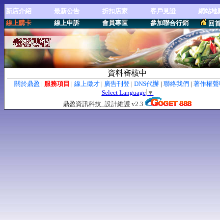
新店介紹
最新公告
折扣店家
客戶見證
網站地
線上購卡
線上申訴
會員專區
參加聯合行銷
回
資料審核中
關於鼎盈
|
服務項目
|
線上徵才
|
廣告刊登
|
DNS代辦
|
聯絡我們
|
著作權
Select Language
▼
鼎盈資訊科技_設計維護 v2.3