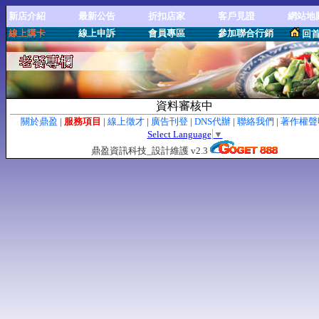
新店介紹
最新公告
折扣店家
客戶見證
網站地
線上購卡
線上申訴
會員專區
參加聯合行銷
回
資料審核中
關於鼎盈
|
服務項目
|
線上徵才
|
廣告刊登
|
DNS代辦
|
聯絡我們
|
著作權
Select Language
▼
鼎盈資訊科技_設計維護 v2.3