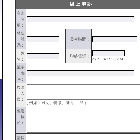
線 上 申 訴
店家
名
稱：
發票
號
發生時間：
碼：
姓
聯絡電話：
ex： 0423321234
名：
電子
郵
件：
接洽
人
員：
( 例如：男女、特徵、身高 … 等 )
經過
概
述：
請輸