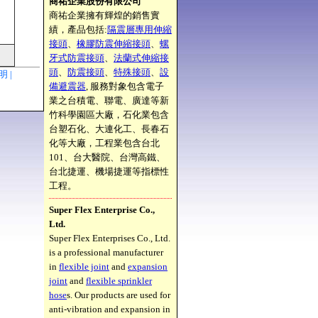
商祐企業股份有限公司
商祐企業擁有輝煌的銷售實
績，產品包括:
隔震層專用伸縮
接頭
、
橡膠防震伸縮接頭
、
螺
牙式防震接頭
、
法蘭式伸縮接
頭
、
防震接頭
、
特殊接頭
、
設
聲明 |
備避震器
, 服務對象包含電子
業之台積電、聯電、廣達等新
竹科學園區大廠，石化業包含
台塑石化、大連化工、長春石
化等大廠，工程業包含台北
101、台大醫院、台灣高鐵、
台北捷運、機場捷運等指標性
工程。
Super Flex Enterprise Co.,
Ltd.
Super Flex Enterprises Co., Ltd.
is a professional manufacturer
in
flexible joint
and
expansion
joint
and
flexible sprinkler
hose
s. Our products are used for
anti-vibration and expansion in