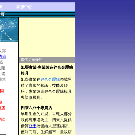
圖
客服中心
首頁
以都
告區
優值店家介紹
或
旭嶸實業-專業製造鋅合金壓鑄
生類
模具
，備
費幫
旭嶸實業在
鋅合金壓鑄
領域累
積了豐富的知識，技能及經
，因
驗，專業製造鋅合金壓鑄模具
與塑膠模具。
身
四乘六豆干專賣店
對店
早期生產的豆腐、豆乾大部分
的產
以傳統市場為主，四乘六提供
優質
豆干
批發給大型連鎖店、
便利商店、生鮮超市、量販店