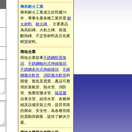
興和耐火工業
興和耐火工業成立於民國76
年，專事生產各種工業所需
耐
火材料
、
耐火磚
， 主要產品
為高鋁磚、火粘土磚、保溫、
斷熱磚、不定形材料及石化業
輕質材料。
商祐企業
商祐企業從事
不銹鋼防震接
頭
、
不銹鋼軸向式伸縮接頭
、
不銹鋼多向式伸縮接頭
、
不銹
鋼撒水軟管
、
消防撒水軟管
的
開發、製造及買賣，產品可應
用於蒸氣管、熱水管、消防
管、無塵室撒水管、
隔震層
、
自來水管、給排水管、各種伸
縮及設備安裝之用，提昇管路
的壽命、安全性，為各種管路
的震動與膨脹，提供了解決方
案。