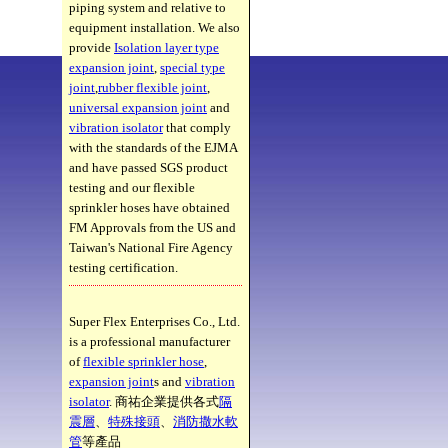
piping system and relative to
equipment installation. We also
provide
Isolation layer type
expansion joint
,
special type
joint
,
rubber flexible joint
,
universal expansion joint
and
vibration isolator
that comply
with the standards of the EJMA
and have passed SGS product
testing and our flexible
sprinkler hoses have obtained
FM Approvals from the US and
Taiwan's National Fire Agency
testing certification.
Super Flex Enterprises Co., Ltd.
is a professional manufacturer
of
flexible sprinkler hose
,
expansion joint
s and
vibration
isolator
. 商祐企業提供各式
隔
震層
、
特殊接頭
、
消防撒水軟
管
等產品