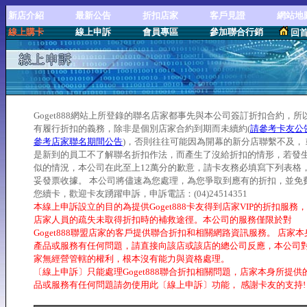
新店介紹
最新公告
折扣店家
客戶見證
網站地
線上購卡
線上申訴
會員專區
參加聯合行銷
回
Goget888網站上所登錄的聯名店家都事先與本公司簽訂折扣合約，所
有履行折扣的義務，除非是個別店家合約到期而未續約(
請參考卡友公
參考店家聯名期間公告
)，否則往往可能因為開幕的新分店聯繫不及， 
是新到的員工不了解聯名折扣作法，而產生了沒給折扣的情形，若發
似的情況，本公司在此至上12萬分的歉意，請卡友務必填寫下列表格
妥發票收據。 本公司將儘速為您處理，為您爭取到應有的折扣，並免
您續卡，歡迎卡友踴躍申訴，申訴電話：(04)24514351
本線上申訴設立的目的為提供Goget888卡友得到店家VIP的折扣服務
店家人員的疏失未取得折扣時的補救途徑。本公司的服務僅限於對
Goget888聯盟店家的客戶提供聯合折扣和相關網路資訊服務。 店家本
產品或服務有任何問題，請直接向該店或該店的總公司反應，本公司
家無經營管轄的權利，根本沒有能力與資格處理。
〔線上申訴〕只能處理Goget888聯合折扣相關問題，店家本身所提供
品或服務有任何問題請勿使用此〔線上申訴〕功能， 感謝卡友的支持!