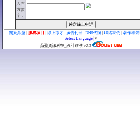
入右
方數
字：
關於鼎盈
|
服務項目
|
線上徵才
|
廣告刊登
|
DNS代辦
|
聯絡我們
|
著作權
Select Language
▼
鼎盈資訊科技_設計維護 v2.3