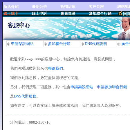
新店介紹
最新公告
折扣店家
客戶見證
網站地
線上購卡
線上申訴
會員專區
參加聯合行銷
回
◎
申請架設網站
◎
參加聯合行銷
◎
DNS代辦說明
◎
廣告
歡迎來到Goget888的客服中心，無論您有何建議、意見或問題，
我們將竭誠歡迎您來信
聯絡我們
。
我們收到訊息後，必定盡快處理您的問題。
另外，我們授理二項服務，其中包含
申請架設網站
、
申請參加聯合行銷
及
DNS代辦服務
。
如有需要，可以直接線上填表或來電洽詢，我們將派專人為您服務。
洽詢電話：0982-350716