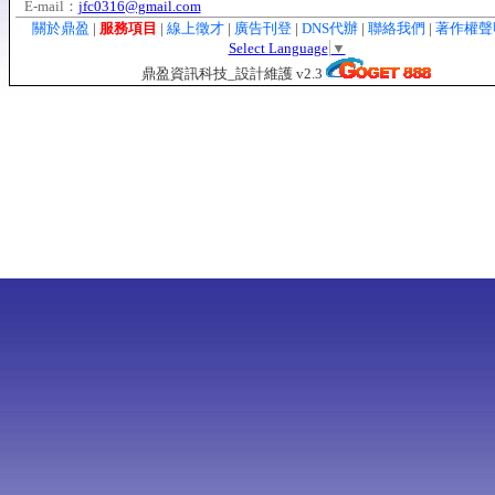
E-mail：
jfc0316@gmail.com
關於鼎盈
|
服務項目
|
線上徵才
|
廣告刊登
|
DNS代辦
|
聯絡我們
|
著作權
Select Language
▼
鼎盈資訊科技_設計維護 v2.3