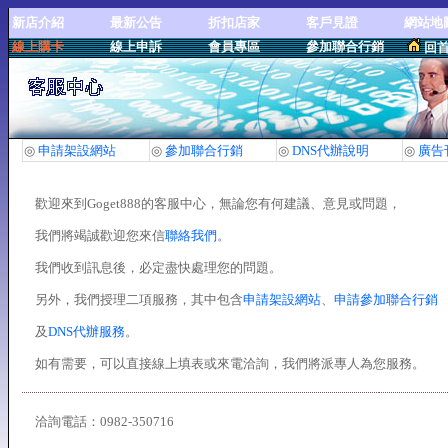
新店介紹
最新公告
折扣店家
客戶見證
網站地
線上購卡
線上申訴
會員專區
參加聯合行銷
回
◎
申請架設網站
◎
參加聯合行銷
◎
DNS代辦說明
◎
廣告
歡迎來到Goget888的客服中心，無論您有何建議、意見或問題，
我們將竭誠歡迎您來信
聯絡我們
。
我們收到訊息後，必定盡快處理您的問題。
另外，我們授理二項服務，其中包含
申請架設網站
、
申請參加聯合行銷
及
DNS代辦服務
。
如有需要，可以直接線上填表或來電洽詢，我們將派專人為您服務。
洽詢電話：0982-350716