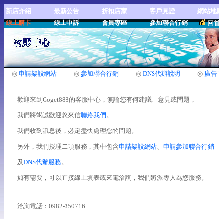
新店介紹
最新公告
折扣店家
客戶見證
網站地
線上購卡
線上申訴
會員專區
參加聯合行銷
回
◎
申請架設網站
◎
參加聯合行銷
◎
DNS代辦說明
◎
廣告
歡迎來到Goget888的客服中心，無論您有何建議、意見或問題，
我們將竭誠歡迎您來信
聯絡我們
。
我們收到訊息後，必定盡快處理您的問題。
另外，我們授理二項服務，其中包含
申請架設網站
、
申請參加聯合行銷
及
DNS代辦服務
。
如有需要，可以直接線上填表或來電洽詢，我們將派專人為您服務。
洽詢電話：0982-350716