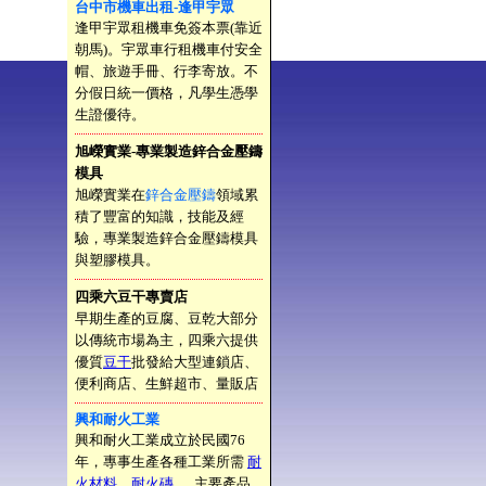
台中市機車出租-逢甲宇眾
逢甲宇眾租機車免簽本票(靠近
朝馬)。宇眾車行租機車付安全
帽、旅遊手冊、行李寄放。不
分假日統一價格，凡學生憑學
生證優待。
旭嶸實業-專業製造鋅合金壓鑄
模具
旭嶸實業在
鋅合金壓鑄
領域累
積了豐富的知識，技能及經
驗，專業製造鋅合金壓鑄模具
與塑膠模具。
四乘六豆干專賣店
早期生產的豆腐、豆乾大部分
以傳統市場為主，四乘六提供
優質
豆干
批發給大型連鎖店、
便利商店、生鮮超市、量販店
興和耐火工業
興和耐火工業成立於民國76
年，專事生產各種工業所需
耐
火材料
、
耐火磚
， 主要產品