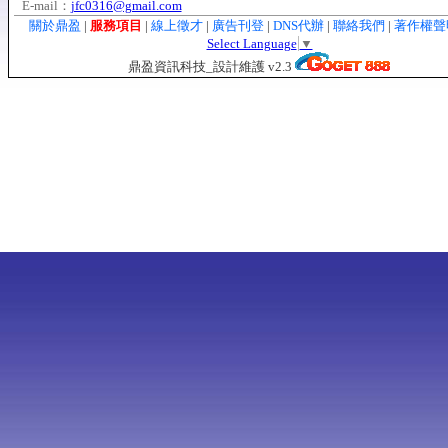
E-mail：
jfc0316@gmail.com
關於鼎盈
|
服務項目
|
線上徵才
|
廣告刊登
|
DNS代辦
|
聯絡我們
|
著作權
Select Language
▼
鼎盈資訊科技_設計維護 v2.3