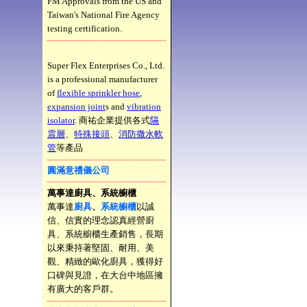
FM Approvals from the US and
Taiwan's National Fire Agency
testing certification.
Super Flex Enterprises Co., Ltd.
is a professional manufacturer
of
flexible sprinkler hose
,
expansion joint
s and
vibration
isolator
. 商祐企業提供各式
隔
震層
、
特殊接頭
、
消防撒水軟
管
等產品
圓滿意禮儀公司
萬事達廚具、系統櫥櫃
萬事達
廚具
、
系統櫥櫃
以誠
信、信實的理念認真經營廚
具、系統櫥櫃生產銷售，長期
以來秉持著堅固、耐用、美
觀、精緻的歐化廚具，獲得好
口碑與見證，在大台中地區擁
有廣大的客戶群。