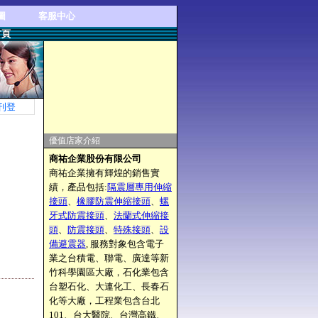
圖
客服中心
首頁
刊登
優值店家介紹
商祐企業股份有限公司
商祐企業擁有輝煌的銷售實
績，產品包括:
隔震層專用伸縮
接頭
、
橡膠防震伸縮接頭
、
螺
牙式防震接頭
、
法蘭式伸縮接
頭
、
防震接頭
、
特殊接頭
、
設
備避震器
, 服務對象包含電子
業之台積電、聯電、廣達等新
竹科學園區大廠，石化業包含
台塑石化、大連化工、長春石
化等大廠，工程業包含台北
101、台大醫院、台灣高鐵、