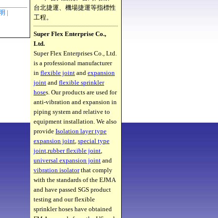
台北捷運、機場捷運等指標性
聲明 |
工程。
Super Flex Enterprise Co.,
Ltd.
Super Flex Enterprises Co., Ltd.
is a professional manufacturer
in
flexible joint
and
expansion
joint
and
flexible sprinkler
hose
s. Our products are used for
anti-vibration and expansion in
piping system and relative to
equipment installation. We also
provide
Isolation layer type
expansion joint
,
special type
joint
,
rubber flexible joint
,
universal expansion joint
and
vibration isolator
that comply
with the standards of the EJMA
and have passed SGS product
testing and our flexible
sprinkler hoses have obtained