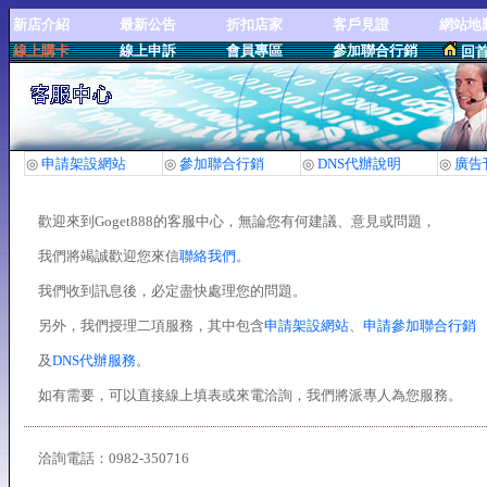
新店介紹
最新公告
折扣店家
客戶見證
網站地
線上購卡
線上申訴
會員專區
參加聯合行銷
回
◎
申請架設網站
◎
參加聯合行銷
◎
DNS代辦說明
◎
廣告
歡迎來到Goget888的客服中心，無論您有何建議、意見或問題，
我們將竭誠歡迎您來信
聯絡我們
。
我們收到訊息後，必定盡快處理您的問題。
另外，我們授理二項服務，其中包含
申請架設網站
、
申請參加聯合行銷
及
DNS代辦服務
。
如有需要，可以直接線上填表或來電洽詢，我們將派專人為您服務。
洽詢電話：0982-350716