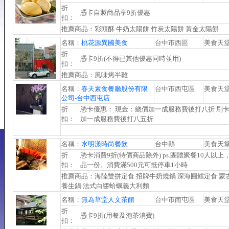
折
憑卡自製商品享9折優惠
扣：
推薦商品：彩頭酥 牛奶太陽餅 竹炭太陽餅 黃金太陽餅
名稱：
桃花源異國美食
台中市西區
美食天
折
憑卡9折(不得已其他優惠同時並用)
扣：
推薦商品：風味烤半雞
名稱：
春天素食餐廳股份有限
台中市西屯區
美食天
公司-台中西屯店
折
憑卡優惠： 現金：總價加一成服務費後打八折 刷
扣：
加一成服務費後打八五折
名稱：
水明漾時尚餐飲
台中縣
美食天
折
憑卡消費9折(特價商品除外) ps.團體聚餐10人以上
扣：
品一份。消費滿500元可抵停車1小時
推薦商品：海陸雙拼定食 招牌牛奶燒鍋 深海圓鳕定食 蒙
養生鍋 法式白醬蛤蠣義大利麵
名稱：
無為草堂人文茶館
台中市南屯區
美食天
折
憑卡9折(用餐及泡茶消費)
扣：