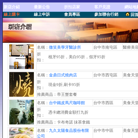
新店介紹
最新公告
折扣店家
客戶見證
網站地
線上購卡
線上申訴
會員專區
參加聯合行銷
回
名稱：
微笑美學牙醫診所
台中市南屯區
醫療美
折
植牙95折，美白95折，假牙95折
扣：
名稱：
金鼎日式燒肉店
台中市西屯區
美食天
折
現金9折;刷卡95折
扣：
推薦商品：帝王蟹套餐
名稱：
台中鐵皮馬尺咖啡館
台中市西區
美食天
折
憑卡總消費金額打九折
扣：
推薦商品：卡布奇諾 抺茶拿鐵
名稱：
九久太陽食品股份有限
台中市中區
美食天
公司