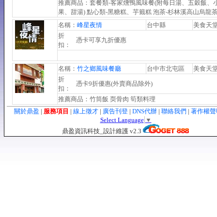
推薦商品：套餐類-客家燻鴨風味餐(附每日湯、五穀飯、
果、甜湯) 點心類-黑糖糕、芋籤糕 泡茶-杉林溪高山烏龍
名稱：
峰星夜情
台中縣
美食天
折
憑卡可享九折優惠
扣：
名稱：
竹之鄉風味餐廳
台中市北屯區
美食天
折
憑卡9折優惠(外賣商品除外)
扣：
推薦商品：竹筒飯 耎骨肉 筍類料理
關於鼎盈
|
服務項目
|
線上徵才
|
廣告刊登
|
DNS代辦
|
聯絡我們
|
著作權
Select Language
▼
鼎盈資訊科技_設計維護 v2.3