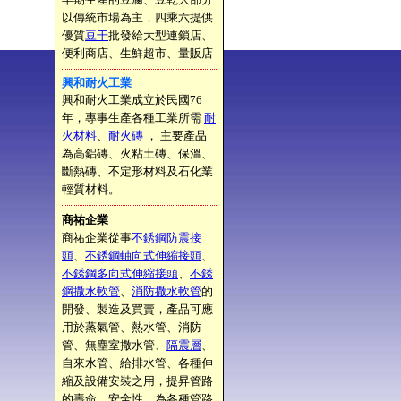
以傳統市場為主，四乘六提供
優質
豆干
批發給大型連鎖店、
便利商店、生鮮超市、量販店
興和耐火工業
興和耐火工業成立於民國76
年，專事生產各種工業所需
耐
火材料
、
耐火磚
， 主要產品
為高鋁磚、火粘土磚、保溫、
斷熱磚、不定形材料及石化業
輕質材料。
商祐企業
商祐企業從事
不銹鋼防震接
頭
、
不銹鋼軸向式伸縮接頭
、
不銹鋼多向式伸縮接頭
、
不銹
鋼撒水軟管
、
消防撒水軟管
的
開發、製造及買賣，產品可應
用於蒸氣管、熱水管、消防
管、無塵室撒水管、
隔震層
、
自來水管、給排水管、各種伸
縮及設備安裝之用，提昇管路
的壽命、安全性，為各種管路