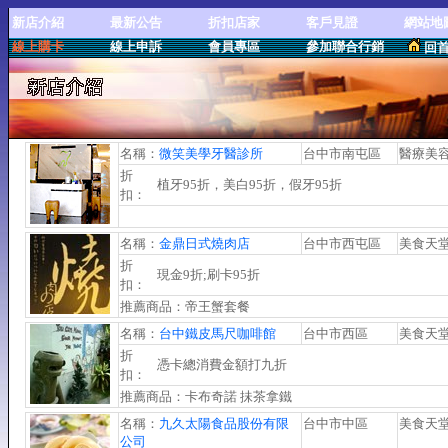
新店介紹
最新公告
折扣店家
客戶見證
網站地
線上購卡
線上申訴
會員專區
參加聯合行銷
回
名稱：
微笑美學牙醫診所
台中市南屯區
醫療美
折
植牙95折，美白95折，假牙95折
扣：
名稱：
金鼎日式燒肉店
台中市西屯區
美食天
折
現金9折;刷卡95折
扣：
推薦商品：帝王蟹套餐
名稱：
台中鐵皮馬尺咖啡館
台中市西區
美食天
折
憑卡總消費金額打九折
扣：
推薦商品：卡布奇諾 抺茶拿鐵
名稱：
九久太陽食品股份有限
台中市中區
美食天
公司