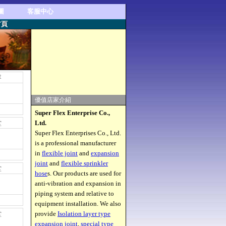
圖
客服中心
首頁
容
優值店家介紹
Super Flex Enterprise Co.,
堂
Ltd.
Super Flex Enterprises Co., Ltd.
is a professional manufacturer
in
flexible joint
and
expansion
joint
and
flexible sprinkler
堂
hose
s. Our products are used for
anti-vibration and expansion in
piping system and relative to
equipment installation. We also
堂
provide
Isolation layer type
expansion joint
,
special type