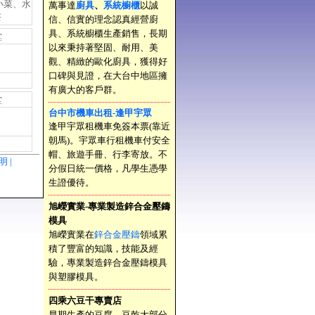
小菜、水
萬事達
廚具
、
系統櫥櫃
以誠
茶
信、信實的理念認真經營廚
具、系統櫥櫃生產銷售，長期
堂
以來秉持著堅固、耐用、美
觀、精緻的歐化廚具，獲得好
口碑與見證，在大台中地區擁
有廣大的客戶群。
堂
台中市機車出租-逢甲宇眾
逢甲宇眾租機車免簽本票(靠近
朝馬)。宇眾車行租機車付安全
帽、旅遊手冊、行李寄放。不
聲明 |
分假日統一價格，凡學生憑學
生證優待。
旭嶸實業-專業製造鋅合金壓鑄
模具
旭嶸實業在
鋅合金壓鑄
領域累
積了豐富的知識，技能及經
驗，專業製造鋅合金壓鑄模具
與塑膠模具。
四乘六豆干專賣店
早期生產的豆腐、豆乾大部分