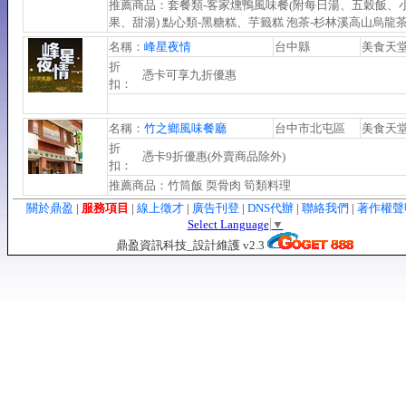
推薦商品：套餐類-客家燻鴨風味餐(附每日湯、五穀飯、
果、甜湯) 點心類-黑糖糕、芋籤糕 泡茶-杉林溪高山烏龍
名稱：
峰星夜情
台中縣
美食天
折
憑卡可享九折優惠
扣：
名稱：
竹之鄉風味餐廳
台中市北屯區
美食天
折
憑卡9折優惠(外賣商品除外)
扣：
推薦商品：竹筒飯 耎骨肉 筍類料理
關於鼎盈
|
服務項目
|
線上徵才
|
廣告刊登
|
DNS代辦
|
聯絡我們
|
著作權
Select Language
▼
鼎盈資訊科技_設計維護 v2.3