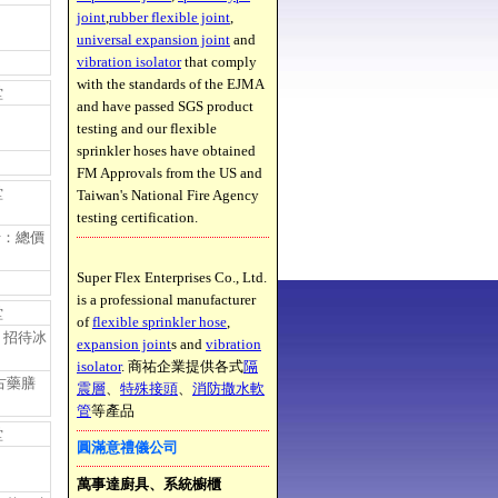
joint
,
rubber flexible joint
,
universal expansion joint
and
vibration isolator
that comply
with the standards of the EJMA
堂
and have passed SGS product
testing and our flexible
sprinkler hoses have obtained
FM Approvals from the US and
堂
Taiwan's National Fire Agency
testing certification.
卡：總價
Super Flex Enterprises Co., Ltd.
is a professional manufacturer
堂
of
flexible sprinkler hose
,
，招待冰
expansion joint
s and
vibration
isolator
. 商祐企業提供各式
隔
古藥膳
震層
、
特殊接頭
、
消防撒水軟
管
等產品
堂
圓滿意禮儀公司
萬事達廚具、系統櫥櫃