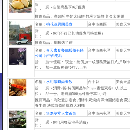
折
憑卡自製商品享9折優惠
扣：
推薦商品：彩頭酥 牛奶太陽餅 竹炭太陽餅 黃金太陽餅
名稱：
桃花源異國美食
台中市西區
美食天
折
憑卡9折(不得已其他優惠同時並用)
扣：
推薦商品：風味烤半雞
名稱：
春天素食餐廳股份有限
台中市西屯區
美食天
公司-台中西屯店
折
憑卡優惠： 現金：總價加一成服務費後打八折 刷
扣：
加一成服務費後打八五折
名稱：
水明漾時尚餐飲
台中縣
美食天
折
憑卡消費9折(特價商品除外) ps.團體聚餐10人以上
扣：
品一份。消費滿500元可抵停車1小時
推薦商品：海陸雙拼定食 招牌牛奶燒鍋 深海圓鳕定食 蒙
養生鍋 法式白醬蛤蠣義大利麵
名稱：
無為草堂人文茶館
台中市南屯區
美食天
折
憑卡9折(用餐及泡茶消費)
扣：