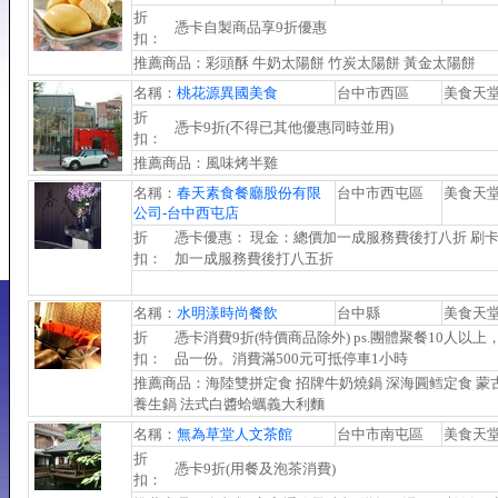
折
憑卡自製商品享9折優惠
扣：
推薦商品：彩頭酥 牛奶太陽餅 竹炭太陽餅 黃金太陽餅
名稱：
桃花源異國美食
台中市西區
美食天
折
憑卡9折(不得已其他優惠同時並用)
扣：
推薦商品：風味烤半雞
名稱：
春天素食餐廳股份有限
台中市西屯區
美食天
公司-台中西屯店
折
憑卡優惠： 現金：總價加一成服務費後打八折 刷
扣：
加一成服務費後打八五折
名稱：
水明漾時尚餐飲
台中縣
美食天
折
憑卡消費9折(特價商品除外) ps.團體聚餐10人以上
扣：
品一份。消費滿500元可抵停車1小時
推薦商品：海陸雙拼定食 招牌牛奶燒鍋 深海圓鳕定食 蒙
養生鍋 法式白醬蛤蠣義大利麵
名稱：
無為草堂人文茶館
台中市南屯區
美食天
折
憑卡9折(用餐及泡茶消費)
扣：