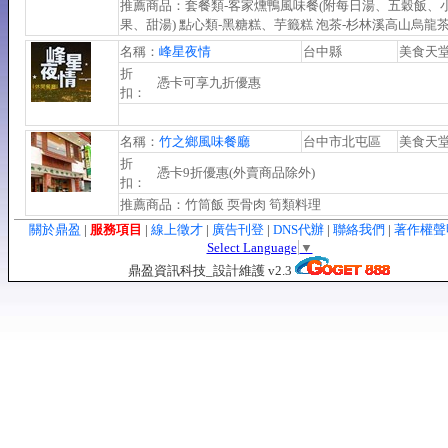
推薦商品：套餐類-客家燻鴨風味餐(附每日湯、五穀飯、
果、甜湯) 點心類-黑糖糕、芋籤糕 泡茶-杉林溪高山烏龍
名稱：
峰星夜情
台中縣
美食天
折
憑卡可享九折優惠
扣：
名稱：
竹之鄉風味餐廳
台中市北屯區
美食天
折
憑卡9折優惠(外賣商品除外)
扣：
推薦商品：竹筒飯 耎骨肉 筍類料理
關於鼎盈
|
服務項目
|
線上徵才
|
廣告刊登
|
DNS代辦
|
聯絡我們
|
著作權
Select Language
▼
鼎盈資訊科技_設計維護 v2.3