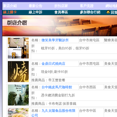
新店介紹
最新公告
折扣店家
客戶見證
網站地
線上購卡
線上申訴
會員專區
參加聯合行銷
回
名稱：
微笑美學牙醫診所
台中市南屯區
醫療美
折
植牙95折，美白95折，假牙95折
扣：
名稱：
金鼎日式燒肉店
台中市西屯區
美食天
折
現金9折;刷卡95折
扣：
推薦商品：帝王蟹套餐
名稱：
台中鐵皮馬尺咖啡館
台中市西區
美食天
折
憑卡總消費金額打九折
扣：
推薦商品：卡布奇諾 抺茶拿鐵
名稱：
九久太陽食品股份有限
台中市中區
美食天
公司