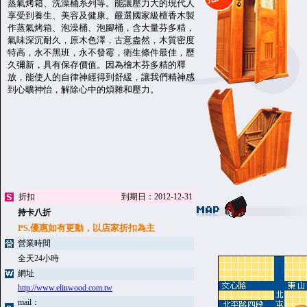
蒸氣烤箱、洗澡桶系列等。能讓壓力大的現代人
享受到養生、美容及健康。嚴選國家級檀香木製
作蒸氣烤箱、泡澡桶、泡腳桶，含大量芬多精，
氣味深沉耐久，原木色澤，古意盎然，木質密度
特高，永不黑班，永不發霉，衛生條件最佳，歷
久彌新，具有保存價值。因為檜木芬多精的釋
放，能使人的自律神經得到舒緩，讓我們精神感
到心曠神怡，解除心中的煩雜和壓力。
折扣
到期日：2012-12-31
持卡八折
PS.優惠如有更動，以店家折扣為主
營業時間
全天24小時
網址
http://www.elinwood.com.tw
mail：