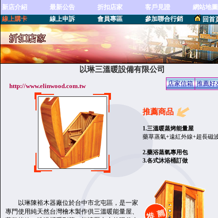
新店介紹
最新公告
折扣店家
客戶見證
網站地圖
線上購卡
線上申訴
會員專區
參加聯合行銷
回首
以琳三溫暖設備有限公司
店家信箱
推薦好
http://www.elinwood.com.tw
推薦商品
1.三溫暖蒸烤能量屋
藥草蒸氣+遠紅外線+超長磁
2.藥浴蒸氣專用包
3.各式沐浴桶訂做
以琳陳裕木器廠位於台中市北屯區，是一家
專門使用純天然台灣檜木製作供三溫暖能量屋、