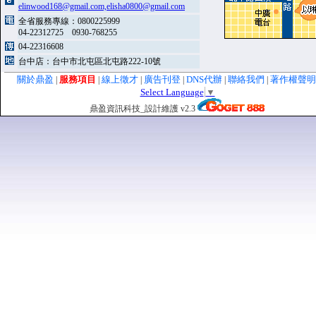
elinwood168@gmail.com,elisha0800@gmail.com
全省服務專線：0800225999
04-22312725 0930-768255
04-22316608
台中店：台中市北屯區北屯路222-10號
關於鼎盈
服務項目
線上徵才
廣告刊登
DNS代辦
聯絡我們
著作權聲
|
|
|
|
|
|
Select Language
▼
鼎盈資訊科技_設計維護 v2.3