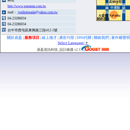
網址
http://www.papamia.com.tw
mail：
yenlipingada@yahoo.com.tw
04-23286034
04-23286034
台中市西屯區東興路三段412-1號
關於鼎盈
服務項目
線上徵才
廣告刊登
DNS代辦
聯絡我們
著作權聲
|
|
|
|
|
|
Select Language
▼
鼎盈資訊科技_設計維護 v2.3