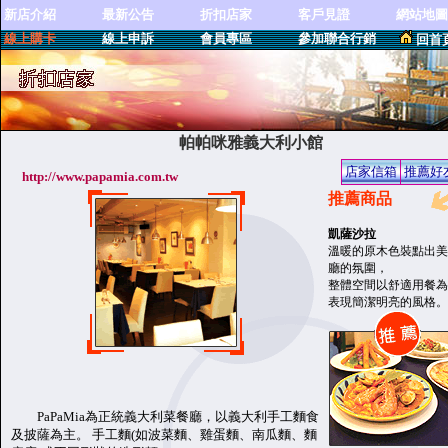
新店介紹
最新公告
折扣店家
客戶見證
網站地圖
線上購卡
線上申訴
會員專區
參加聯合行銷
回首
帕帕咪雅義大利小館
店家信箱
推薦好
http://www.papamia.com.tw
推薦商品
凱薩沙拉
溫暖的原木色裝點出美
廳的氛圍，
整體空間以舒適用餐為
表現簡潔明亮的風格。
PaPaMia為正統義大利菜餐廳，以義大利手工麵食
及披薩為主。 手工麵(如波菜麵、雞蛋麵、南瓜麵、麵