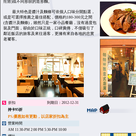
疙瘩)或不同形狀的造形麵。
最大特色是醬汁及麵條可依個人口味分開點選，
或是可選擇推薦之最佳搭配，價格約180-300元之間
(含醬汁及麵條)，雖然只是一家小品餐廳，沒有過度包
裝及門面，卻由於口味正統，口碑廣傳，不僅吸引了
鄰近飯店的旅客及來往過客，更擁有來自各地的忠實
老饕客。
折扣
到期日：2012-12-31
持卡95折
PS.優惠如有更動，以店家折扣為主
營業時間
AM 11:30-PM 2:00 PM 5:30-PM 10:00