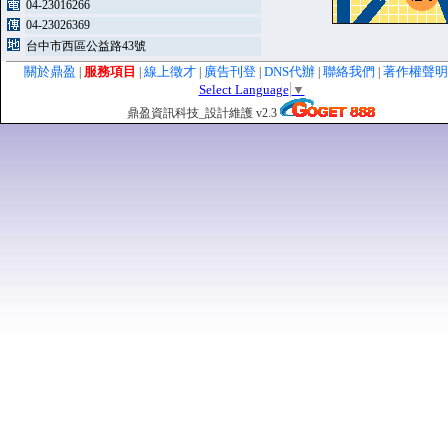
04-23016266
04-23026369
台中市西區公益路43號
關於鼎盈
服務項目
線上徵才
廣告刊登
DNS代辦
聯絡我們
著作權聲
|
|
|
|
|
|
Select Language
▼
鼎盈資訊科技_設計維護 v2.3