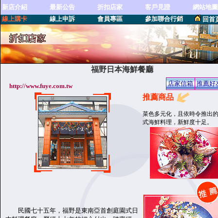
新店介紹
最新公告
折扣店家
客戶見證
網站地圖
線上購卡
線上申訴
會員專區
參加聯合行銷
回首
福野日本海鮮餐廳
店家信箱
推薦好
http://www.fuye.com.tw
推薦商品
菜色多元化，且依時令推出
式海鮮料理，新鮮度十足。
民國七十五年，福野是東南亞首創庭園式日