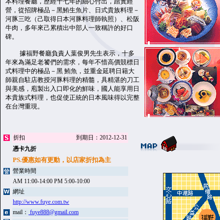
本料理餐廳，歷經十七年的細心付出，踏實經
營，從招牌極品－黑鮪生魚片、日式貴族料理－
河豚三吃（己取得日本河豚料理師執照）、松阪
牛肉，多年來己累積出中部人一致稱許的好口
碑。
據福野餐廳負責人葉俊男先生表示，十多
年來為滿足老饕們的需求，每年不惜高價競標日
式料理中的極品－黑 鮪魚，並重金延聘日籍大
師親自駐店教授河豚料理的精髓，具精湛的刀工
與美感，庖製出入口即化的鮮味，國人能享用日
本貴族式料理，也促使正統的日本風味得以完整
在台灣重現。
折扣
到期日：2012-12-31
憑卡九折
PS.優惠如有更動，以店家折扣為主
營業時間
AM 11:00-14:00 PM 5:00-10:00
網址
http://www.fuye.com.tw
mail：
fuye888@gmail.com