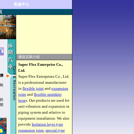
客服中心
頁
友
優值店家介紹
Super Flex Enterprise Co.,
Ltd.
價
Super Flex Enterprises Co., Ltd.
is a professional manufacturer
統
in
flexible joint
and
expansion
joint
and
flexible sprinkler
的
hose
s. Our products are used for
朋
anti-vibration and expansion in
piping system and relative to
equipment installation. We also
provide
Isolation layer type
expansion joint
,
special type