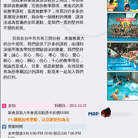
池冠秉持著推廣游泳教育之熱忱，帶領專
業師資教練團，完善的教學環境，漸進式的系
統教學課程，嘉惠無數學子，培育許許多多的
基層游泳種籽。藉由每一個種籽的傳播，讓游
泳成為普遍的全民運動，是我們一貫的堅持與
不變的初衷。
目前在台中市共有三間分校，來服務廣大
的台中居民。我們提供了許多的課程，由淺到
深循序漸進帶領您體驗游泳的樂趣。我們堅持
著；誠心．良心．用心． 專心．恆心．愛心．
耐心．細心．關心．信心，十心的教學理念，
無論您是成人、兒童、或是銀髮族，在池冠都
有為您專屬設計的課程，歡迎來一起加入我們
的行列。
折扣
到期日：2011-12-31
新會員加入年會員活動憑卡折價$1000
PS.優惠如有更動，以店家折扣為主
營業時間
全年開放AM 6:00-PM 10:00 假日AM 7:00-PM