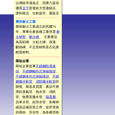
以傳統市場為主，四乘六提供
優質
豆干
批發給大型連鎖店、
便利商店、生鮮超市、量販店
興和耐火工業
興和耐火工業成立於民國76
年，專事生產各種工業所需
耐
火材料
、
耐火磚
， 主要產品
為高鋁磚、火粘土磚、保溫、
斷熱磚、不定形材料及石化業
輕質材料。
商祐企業
商祐企業從事
不銹鋼防震接
頭
、
不銹鋼軸向式伸縮接頭
、
不銹鋼多向式伸縮接頭
、
不銹
鋼撒水軟管
、
消防撒水軟管
的
開發、製造及買賣，產品可應
用於蒸氣管、熱水管、消防
管、無塵室撒水管、
隔震層
、
自來水管、給排水管、各種伸
縮及設備安裝之用，提昇管路
的壽命、安全性，為各種管路