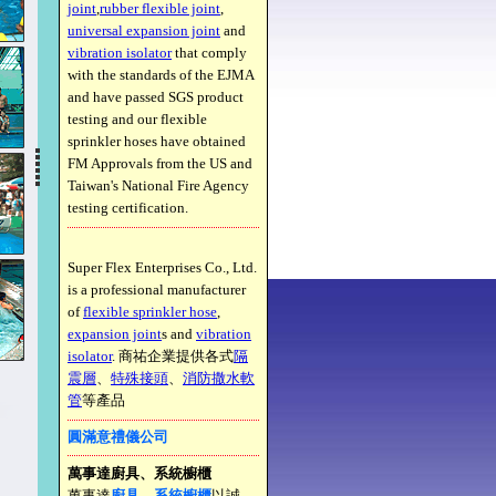
joint
,
rubber flexible joint
,
universal expansion joint
and
vibration isolator
that comply
with the standards of the EJMA
and have passed SGS product
testing and our flexible
sprinkler hoses have obtained
FM Approvals from the US and
Taiwan's National Fire Agency
testing certification.
Super Flex Enterprises Co., Ltd.
is a professional manufacturer
of
flexible sprinkler hose
,
expansion joint
s and
vibration
isolator
. 商祐企業提供各式
隔
震層
、
特殊接頭
、
消防撒水軟
管
等產品
圓滿意禮儀公司
萬事達廚具、系統櫥櫃
萬事達
廚具
、
系統櫥櫃
以誠