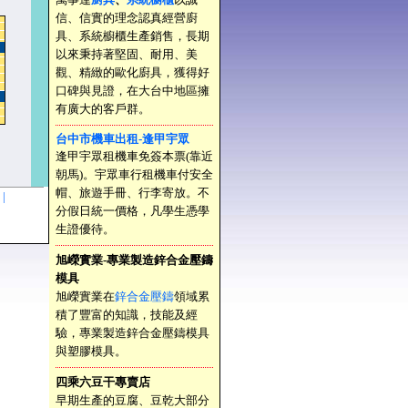
信、信實的理念認真經營廚
具、系統櫥櫃生產銷售，長期
以來秉持著堅固、耐用、美
觀、精緻的歐化廚具，獲得好
口碑與見證，在大台中地區擁
有廣大的客戶群。
台中市機車出租-逢甲宇眾
逢甲宇眾租機車免簽本票(靠近
朝馬)。宇眾車行租機車付安全
帽、旅遊手冊、行李寄放。不
明 |
分假日統一價格，凡學生憑學
生證優待。
旭嶸實業-專業製造鋅合金壓鑄
模具
旭嶸實業在
鋅合金壓鑄
領域累
積了豐富的知識，技能及經
驗，專業製造鋅合金壓鑄模具
與塑膠模具。
四乘六豆干專賣店
早期生產的豆腐、豆乾大部分