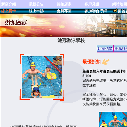
新店介紹
最新公告
折扣店家
客戶見證
網站地圖
線上購卡
線上申訴
會員專區
參加聯合行銷
回首
池冠游泳學校
店家信箱
推薦好
最優折扣
新會員加入年會員活動憑卡折
$1000
完善的教學環境，漸進式的系
教學課程
安全性高，耐心、細心、愛心
呵護指導，潛能開發方式讓小
友能夠快樂享受學習樂趣。