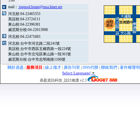
5:00
mail：
toppool.home@msa.hinet.net
河北校:04-22465353
美誼校:04-23724111
東山校:04-22396381
威尼斯分校:04-22613998
河北校:04-22471683
河北校:台中市河北路二段241號
美誼校:台中市西區五權西路一段224號
東山校:台中市北屯區東山路一段361號
威尼斯分校:台中市忠明南路1106號
關於鼎盈
服務項目
線上徵才
廣告刊登
DNS代辦
聯絡我們
著作權聲
|
|
|
|
|
|
Select Language
▼
鼎盈資訊科技_設計維護 v2.3