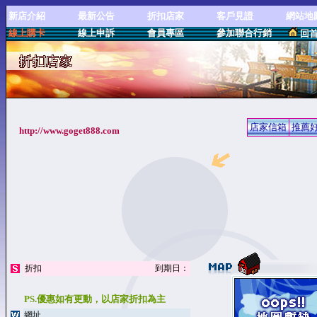
新店介紹
最新公告
折扣店家
客戶見證
網站地
線上購卡
線上申訴
會員專區
參加聯合行銷
回
店家信箱
推薦
折扣
到期日：
PS.優惠如有更動，以店家折扣為主
網址