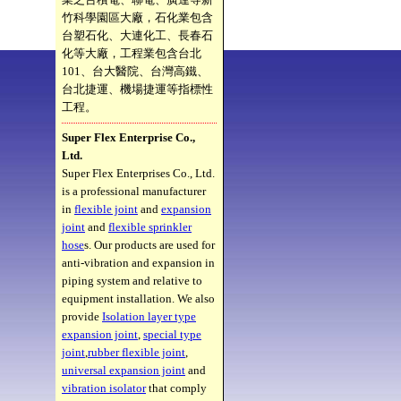
竹科學園區大廠，石化業包含
台塑石化、大連化工、長春石
化等大廠，工程業包含台北
101、台大醫院、台灣高鐵、
台北捷運、機場捷運等指標性
工程。
Super Flex Enterprise Co.,
Ltd.
Super Flex Enterprises Co., Ltd.
is a professional manufacturer
in
flexible joint
and
expansion
joint
and
flexible sprinkler
hose
s. Our products are used for
anti-vibration and expansion in
piping system and relative to
equipment installation. We also
provide
Isolation layer type
expansion joint
,
special type
joint
,
rubber flexible joint
,
universal expansion joint
and
vibration isolator
that comply