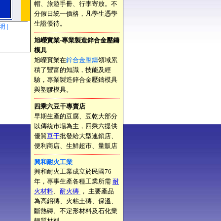
帽、旅遊手冊、行李寄放。不
分假日統一價格，凡學生憑學
生證優待。
聲明 |
旭嶸實業-專業製造鋅合金壓鑄
模具
旭嶸實業在
鋅合金壓鑄
領域累
積了豐富的知識，技能及經
驗，專業製造鋅合金壓鑄模具
與塑膠模具。
四乘六豆干專賣店
早期生產的豆腐、豆乾大部分
以傳統市場為主，四乘六提供
優質
豆干
批發給大型連鎖店、
便利商店、生鮮超市、量販店
興和耐火工業
興和耐火工業成立於民國76
年，專事生產各種工業所需
耐
火材料
、
耐火磚
， 主要產品
為高鋁磚、火粘土磚、保溫、
斷熱磚、不定形材料及石化業
輕質材料。