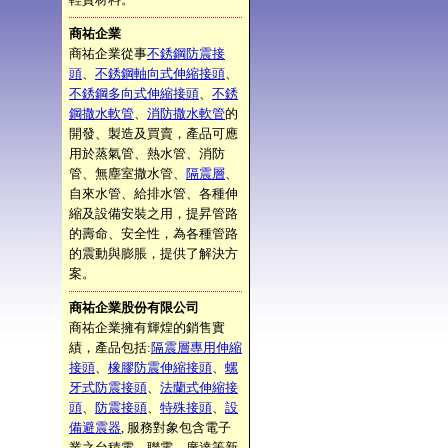
商祐企業
商祐企業從事
不銹鋼防震接
頭
、
不銹鋼軸向式伸縮接頭
、
不銹鋼多向式伸縮接頭
、
不銹
鋼撒水軟管
、
消防撒水軟管
的
開發、製造及買賣，產品可應
用於蒸氣管、熱水管、消防
管、無塵室撒水管、
隔震層
、
自來水管、給排水管、各種伸
縮及設備安裝之用，提昇管路
的壽命、安全性，為各種管路
的震動與膨脹，提供了解決方
案。
商祐企業股份有限公司
商祐企業擁有輝煌的銷售實
績，產品包括:
隔震層專用伸縮
接頭
、
橡膠防震伸縮接頭
、
螺
牙式防震接頭
、
法蘭式伸縮接
頭
、
防震接頭
、
特殊接頭
、
設
備避震器
, 服務對象包含電子
業之台積電、聯電、廣達等新