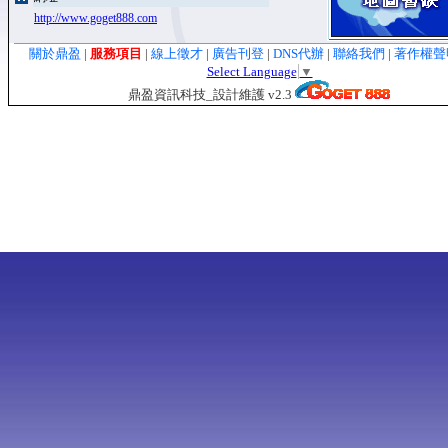
http://www.goget888.com
關於鼎盈
|
服務項目
|
線上徵才
|
廣告刊登
|
DNS代辦
|
聯絡我們
|
著作權
Select Language
▼
鼎盈資訊科技_設計維護 v2.3