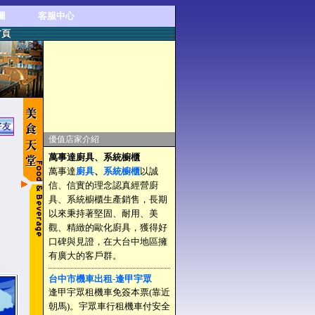
圖
客服中心
首頁
好友
優值店家介紹
萬事達廚具、系統櫥櫃
萬事達
廚具
、
系統櫥櫃
以誠
信、信實的理念認真經營廚
具、系統櫥櫃生產銷售，長期
以來秉持著堅固、耐用、美
觀、精緻的歐化廚具，獲得好
口碑與見證，在大台中地區擁
有廣大的客戶群。
台中市機車出租-逢甲宇眾
逢甲宇眾租機車免簽本票(靠近
朝馬)。宇眾車行租機車付安全