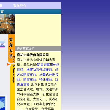
圖
客服中心
首頁
好友
優值店家介紹
商祐企業股份有限公司
商祐企業擁有輝煌的銷售實
績，產品包括:
隔震層專用伸縮
接頭
、
橡膠防震伸縮接頭
、
螺
牙式防震接頭
、
法蘭式伸縮接
頭
、
防震接頭
、
特殊接頭
、
設
備避震器
, 服務對象包含電子
業之台積電、聯電、廣達等新
竹科學園區大廠，石化業包含
台塑石化、大連化工、長春石
化等大廠，工程業包含台北
101、台大醫院、台灣高鐵、