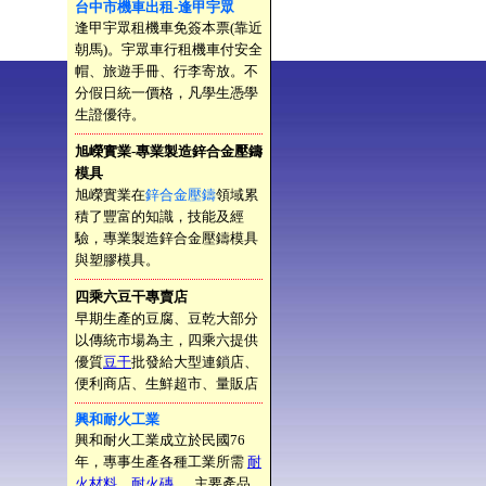
台中市機車出租-逢甲宇眾
逢甲宇眾租機車免簽本票(靠近
朝馬)。宇眾車行租機車付安全
帽、旅遊手冊、行李寄放。不
分假日統一價格，凡學生憑學
生證優待。
旭嶸實業-專業製造鋅合金壓鑄
模具
旭嶸實業在
鋅合金壓鑄
領域累
積了豐富的知識，技能及經
驗，專業製造鋅合金壓鑄模具
與塑膠模具。
四乘六豆干專賣店
早期生產的豆腐、豆乾大部分
以傳統市場為主，四乘六提供
優質
豆干
批發給大型連鎖店、
便利商店、生鮮超市、量販店
興和耐火工業
興和耐火工業成立於民國76
年，專事生產各種工業所需
耐
火材料
、
耐火磚
， 主要產品