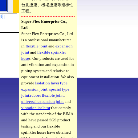
台北捷運、機場捷運等指標性
工程。
聲明 |
Super Flex Enterprise Co.,
Ltd.
Super Flex Enterprises Co., Ltd.
is a professional manufacturer
in
flexible joint
and
expansion
joint
and
flexible sprinkler
hose
s. Our products are used for
anti-vibration and expansion in
piping system and relative to
equipment installation. We also
provide
Isolation layer type
expansion joint
,
special type
joint
,
rubber flexible joint
,
universal expansion joint
and
vibration isolator
that comply
with the standards of the EJMA
and have passed SGS product
testing and our flexible
sprinkler hoses have obtained