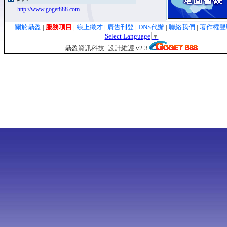
http://www.goget888.com
關於鼎盈
|
服務項目
|
線上徵才
|
廣告刊登
|
DNS代辦
|
聯絡我們
|
著作權
Select Language
▼
鼎盈資訊科技_設計維護 v2.3