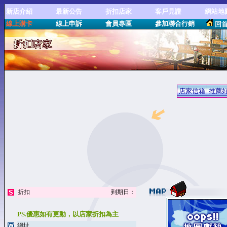
新店介紹
最新公告
折扣店家
客戶見證
網站地
線上購卡
線上申訴
會員專區
參加聯合行銷
回
店家信箱
推薦
http://www.goget888.com
折扣
到期日：
PS.優惠如有更動，以店家折扣為主
網址