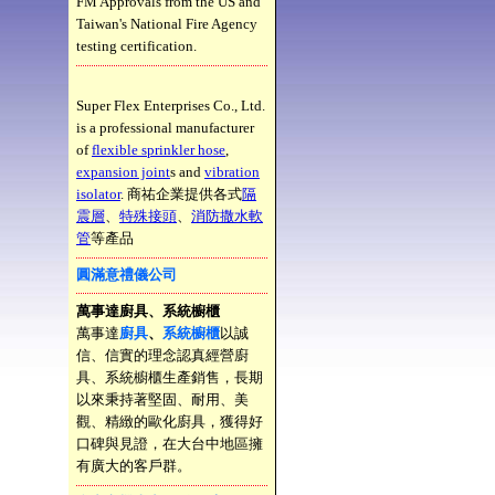
FM Approvals from the US and
Taiwan's National Fire Agency
testing certification.
Super Flex Enterprises Co., Ltd.
is a professional manufacturer
of
flexible sprinkler hose
,
expansion joint
s and
vibration
isolator
. 商祐企業提供各式
隔
震層
、
特殊接頭
、
消防撒水軟
管
等產品
圓滿意禮儀公司
萬事達廚具、系統櫥櫃
萬事達
廚具
、
系統櫥櫃
以誠
信、信實的理念認真經營廚
具、系統櫥櫃生產銷售，長期
以來秉持著堅固、耐用、美
觀、精緻的歐化廚具，獲得好
口碑與見證，在大台中地區擁
有廣大的客戶群。