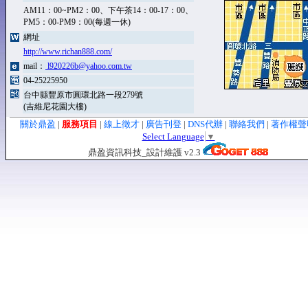
AM11：00~PM2：00、下午茶14：00-17：00、
PM5：00-PM9：00(每週一休)
網址
http://www.richan888.com/
mail：
l920226b@yahoo.com.tw
04-25225950
台中縣豐原市圓環北路一段279號
(吉維尼花園大樓)
關於鼎盈
|
服務項目
|
線上徵才
|
廣告刊登
|
DNS代辦
|
聯絡我們
|
著作權
Select Language
▼
鼎盈資訊科技_設計維護 v2.3