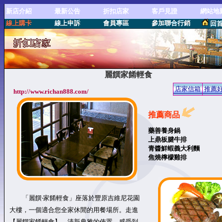
新店介紹
最新公告
折扣店家
客戶見證
網站地
線上購卡
線上申訴
會員專區
參加聯合行銷
回
麗饌家餚輕食
店家信箱
推薦
http://www.richan888.com/
推薦商品
藥善養身鍋
上鼎板腱牛排
青醬鮮蝦義大利麵
焦燒檸檬雞排
「麗饌‧家餚輕食」座落於豐原吉維尼花園
大樓，一個適合您全家休閒的用餐場所。走進
【麗饌家餚輕食】，清新典雅的佈置，感受到