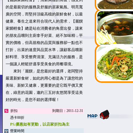
的是最親切的服務及舒服的居家氣氛、明亮寬
廣的空間，而堅持頂級高檔的新鮮食材，以最
健康、養生之道來符合現代人的需求，【麗饌
家餚輕食】總是站在消費者的角度出發，讓來
的朋友品嚐到主廚拿手好菜、絕不加味精，平
實的價格，但高規格的品質與服務卻一點也不
打折，出菜的速度與品質水準，讓顧客品嚐新
鮮料理、享受整齊清潔、充滿活力的服務，是
一個讓人輕鬆舒適享受美食的用餐環境。
來到「麗饌」是您最好的選擇，老闆堅持
嚴選新鮮食材，如此的用心都是為了讓您吃的
美味、新鮮又健康，更重要的是它既平價又實
在，綠意的花園，邀約三五好友悠閒享受這美
好的時光，是您不錯的選擇喔！
折扣
到期日：2011-12-31
憑卡88折
PS.優惠如有更動，以店家折扣為主
營業時間