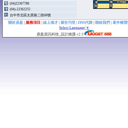
(04)22367788
(04)-22362255
台中市北區太原路二段68號
關於鼎盈
|
服務項目
|
線上徵才
|
廣告刊登
|
DNS代辦
|
聯絡我們
|
著作權
Select Language
▼
鼎盈資訊科技_設計維護 v2.3