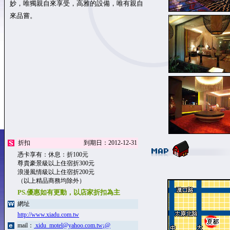
妙，唯獨親自來享受，高雅的設備，唯有親自
來品嘗。
折扣
到期日：2012-12-31
憑卡享有：休息：折100元
尊貴豪景級以上住宿折300元
浪漫風情級以上住宿折200元
（以上精品商務均除外）
PS.優惠如有更動，以店家折扣為主
網址
http://www.xiadu.com.tw
mail：
xidu_motel@yahoo.com.tw¡@