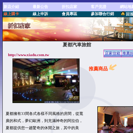
新店介紹
最新公告
折扣店家
客戶見證
網站地
線上購卡
線上申訴
會員專區
參加聯合行銷
回
夏都汽車旅館
店家信箱
推薦
http://www.xiadu.com.tw
推薦商品
夏都擁有33間各式各樣不同風格的房間，從寬
廣的和式，夢幻歐洲，到充滿神奇的阿拉伯，
夏都提供您一趟驚奇的休閒之旅，其中的美