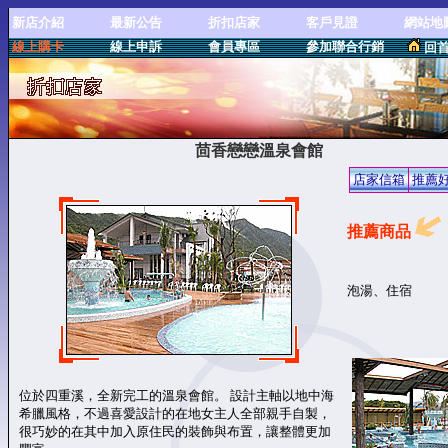
新店介紹
最新公告
折扣店家
客戶見證
網站地
線上購卡
線上申訴
會員專區
參加聯合行銷
回
茴香戀戀溫泉會館
店家信箱
推薦
推薦商品
泡湯、住宿
位於四重溪，全新完工的溫泉會館。 設計主軸以地中海
希臘風格，不過喜愛設計的在地女主人全部親手自製，
很巧妙的在其中加入原住民的裝飾與布置，讓整體更加