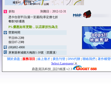
折扣
到期日：2012-12-31
憑卡住宿平日(週一至週四)享定價七折
餐飲9折優惠
PS.優惠如有更動，以店家折扣為主
營業時間
平日09-22時
假日07-23時
(08)882-4900
屏東縣車城鄉大梅路1-16號〈四重溪〉
關於鼎盈
|
服務項目
|
線上徵才
|
廣告刊登
|
DNS代辦
|
聯絡我們
|
著作權
Select Language
▼
鼎盈資訊科技_設計維護 v2.3