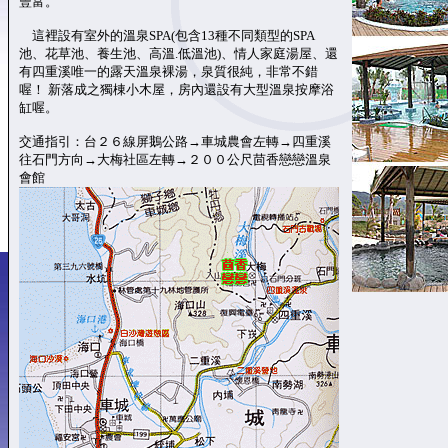
豐富。
這裡設有室外的溫泉SPA(包含13種不同類型的SPA
池、花草池、養生池、高溫.低溫池)、情人家庭湯屋、還
有四重溪唯一的露天溫泉裸湯，泉質很純，非常不錯
喔！ 新落成之獨棟小木屋，房內還設有大型溫泉按摩浴
缸喔。
交通指引：台２６線屏鵝公路→車城農會左轉→四重溪
往石門方向→大梅社區左轉→２００公尺茴香戀戀溫泉
會館