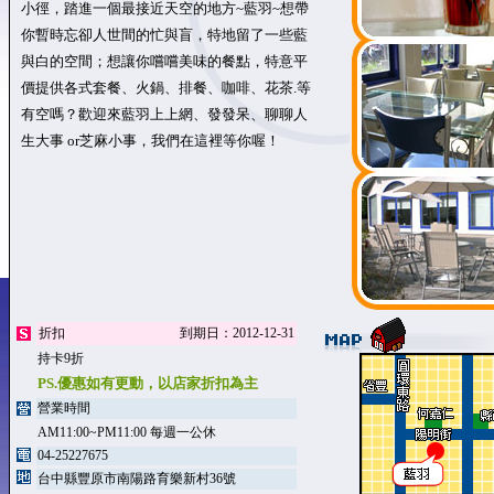
小徑，踏進一個最接近天空的地方~藍羽~想帶
你暫時忘卻人世間的忙與盲，特地留了一些藍
與白的空間；想讓你嚐嚐美味的餐點，特意平
價提供各式套餐、火鍋、排餐、咖啡、花茶.等
有空嗎？歡迎來藍羽上上網、發發呆、聊聊人
生大事 or芝麻小事，我們在這裡等你喔！
折扣
到期日：2012-12-31
持卡9折
PS.優惠如有更動，以店家折扣為主
營業時間
AM11:00~PM11:00 每週一公休
04-25227675
台中縣豐原市南陽路育樂新村36號