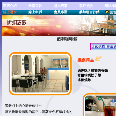
新店介紹
最新公告
折扣店家
客戶見證
網站地
線上購卡
線上申訴
會員專區
參加聯合行銷
回
藍羽咖啡館
店家信箱
推薦
推薦商品
媽媽咪ㄡ燻雞奶香麵
青醬蛤蠣松子麵
冰糖燒雞
帶著羽毛的心情去旅行~~
飛過希臘愛情海的藍空，沿著灰色石磚鋪成的