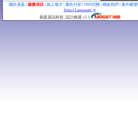
關於鼎盈
|
服務項目
|
線上徵才
|
廣告刊登
|
DNS代辦
|
聯絡我們
|
著作權
Select Language
▼
鼎盈資訊科技_設計維護 v2.3