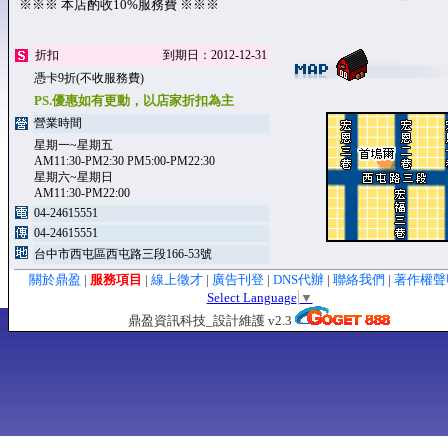
※※※ 本店酌收10%服務費 ※※※
折扣
到期日：2012-12-31
憑卡9折(不收服務費)
PS.優惠如有更動，以店家折扣為主
營業時間
星期一~星期五
AM11:30-PM2:30 PM5:00-PM22:30
星期六~星期日
AM11:30-PM22:00
04-24615551
04-24615551
台中市西屯區西屯路三段166-53號
關於鼎盈
|
服務項目
|
線上徵才
|
廣告刊登
|
DNS代辦
|
聯絡我們
|
著作權
Select Language
▼
鼎盈資訊科技_設計維護 v2.3