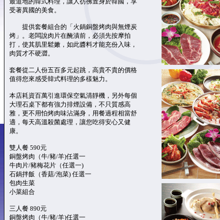
最道地的韓式料理，讓人彷彿置身於韓國，享
受著異國的美食。
提供套餐組合的「火鍋銅盤烤肉與無煙炭
烤」。老闆說肉片在醃漬前，必須先按摩拍
打，使其肌里鬆嫩，如此醬料才能充份入味，
肉質才不硬澀。
套餐從二人份五百多元起跳，高貴不貴的價格
值得您來感受韓式料理的多樣魅力。
本店耗資百萬引進環保空氣清靜機，另外每個
大理石桌下都有強力排煙設備，不只質感高
雅，更不用怕烤肉味沾滿身，用餐過程相當舒
適，每天高溫殺菌處理，讓您吃得安心又健
康。
雙人餐 590元
銅盤烤肉（牛/豬/羊)任選一
牛肉片/豬梅花片（任選一)
石鍋拌飯（香菇/泡菜) 任選一
包肉生菜
小菜組合
三人餐 890元
銅盤烤肉（牛/豬/羊)任選一