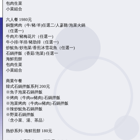
包肉生菜
小菜組合
六人餐 1980元
銅盤烤肉（牛/豬/羊)任選二/人蔘雞/泡菜火鍋
（任選一)
牛肉片/豬梅花片（任選一)
牛小排/羊排/豬肋排（任選一)
炒魷魚/炒泡菜/香煎冰雪花魚（任選一)
石鍋拌飯（香菇/泡菜) 任選一
海鮮煎餅
包肉生菜
小菜組合
商業午餐
韓式石鍋拌飯系列 200元
※魚子泡菜石鍋拌飯
※烤肉（牛肉or豬肉) 石鍋拌飯
※泡菜烤肉（牛肉or豬肉) 石鍋拌飯
※辣炒魷魚石鍋拌飯
※野菜石鍋拌飯
〈含小菜、湯、茶品〉
熱炒系列- 海鮮煎餅 180元