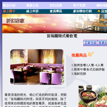
新店介紹
最新公告
折扣店家
客戶見證
網站地
線上購卡
線上申訴
會員專區
參加聯合行銷
回
首塢爾韓式餐飲電
店家信箱
推薦
推薦商品
1.燒烤套餐2人餐~6人餐
2.商業午餐各式石鍋拌飯
3.海鮮煎餅
暈黃浪漫的燈光、精心打造的時尚裝潢，突顯
出『首塢爾韓式料理』與眾不同的風情。除了
使用來自韓國當地的整套餐具、就連食材也是