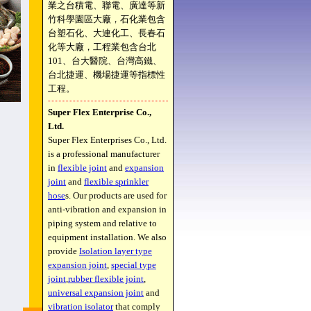
業之台積電、聯電、廣達等新
竹科學園區大廠，石化業包含
台塑石化、大連化工、長春石
化等大廠，工程業包含台北
101、台大醫院、台灣高鐵、
台北捷運、機場捷運等指標性
工程。
Super Flex Enterprise Co.,
Ltd.
Super Flex Enterprises Co., Ltd.
is a professional manufacturer
in
flexible joint
and
expansion
joint
and
flexible sprinkler
hose
s. Our products are used for
anti-vibration and expansion in
piping system and relative to
equipment installation. We also
provide
Isolation layer type
expansion joint
,
special type
joint
,
rubber flexible joint
,
universal expansion joint
and
vibration isolator
that comply