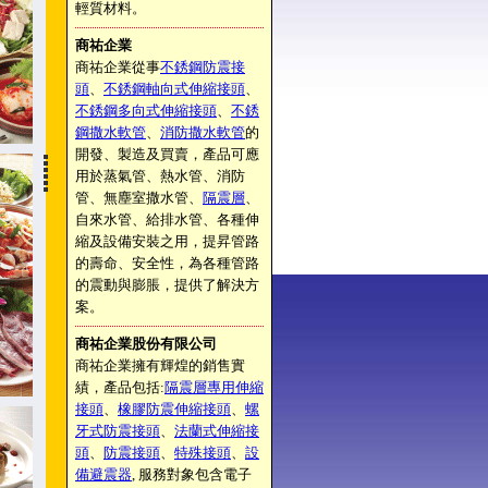
輕質材料。
商祐企業
商祐企業從事
不銹鋼防震接
頭
、
不銹鋼軸向式伸縮接頭
、
不銹鋼多向式伸縮接頭
、
不銹
鋼撒水軟管
、
消防撒水軟管
的
開發、製造及買賣，產品可應
用於蒸氣管、熱水管、消防
管、無塵室撒水管、
隔震層
、
自來水管、給排水管、各種伸
縮及設備安裝之用，提昇管路
的壽命、安全性，為各種管路
的震動與膨脹，提供了解決方
案。
商祐企業股份有限公司
商祐企業擁有輝煌的銷售實
績，產品包括:
隔震層專用伸縮
接頭
、
橡膠防震伸縮接頭
、
螺
牙式防震接頭
、
法蘭式伸縮接
頭
、
防震接頭
、
特殊接頭
、
設
備避震器
, 服務對象包含電子