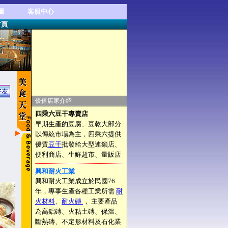
圖
客服中心
首頁
好友
優值店家介紹
四乘六豆干專賣店
早期生產的豆腐、豆乾大部分
以傳統市場為主，四乘六提供
優質
豆干
批發給大型連鎖店、
便利商店、生鮮超市、量販店
興和耐火工業
興和耐火工業成立於民國76
年，專事生產各種工業所需
耐
火材料
、
耐火磚
， 主要產品
為高鋁磚、火粘土磚、保溫、
斷熱磚、不定形材料及石化業