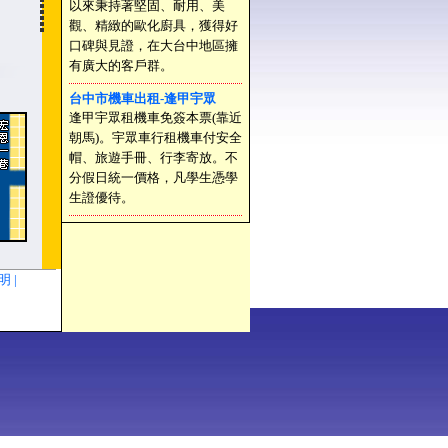
以來秉持著堅固、耐用、美
觀、精緻的歐化廚具，獲得好
口碑與見證，在大台中地區擁
有廣大的客戶群。
台中市機車出租-逢甲宇眾
逢甲宇眾租機車免簽本票(靠近
朝馬)。宇眾車行租機車付安全
帽、旅遊手冊、行李寄放。不
分假日統一價格，凡學生憑學
生證優待。
聲明 |