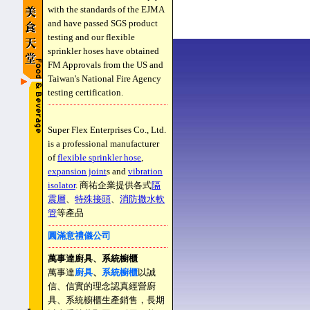
with the standards of the EJMA
and have passed SGS product
testing and our flexible
sprinkler hoses have obtained
FM Approvals from the US and
Taiwan's National Fire Agency
testing certification.
Super Flex Enterprises Co., Ltd.
is a professional manufacturer
of
flexible sprinkler hose
,
expansion joint
s and
vibration
isolator
. 商祐企業提供各式
隔
震層
、
特殊接頭
、
消防撒水軟
管
等產品
圓滿意禮儀公司
萬事達廚具、系統櫥櫃
萬事達
廚具
、
系統櫥櫃
以誠
信、信實的理念認真經營廚
具、系統櫥櫃生產銷售，長期