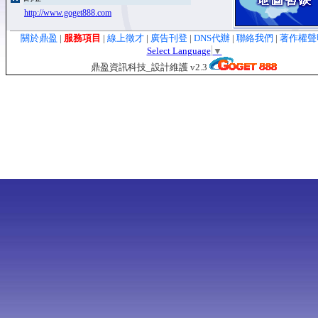
http://www.goget888.com
關於鼎盈
|
服務項目
|
線上徵才
|
廣告刊登
|
DNS代辦
|
聯絡我們
|
著作權
Select Language
▼
鼎盈資訊科技_設計維護 v2.3