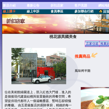
新店介紹
最新公告
折扣店家
客戶見證
網站地
線上購卡
線上申訴
會員專區
參加聯合行銷
回
桃花源異國美食
店家信箱
推薦
推薦商品
風味烤半雞
位在美術館綠園道上，部入紅色大門後，進入的
是個後現代建築結構與裝置藝術的用餐空間，希
望提供現代都市人一個遠離塵囂、暫時忘卻煩惱
的餐廳。 由五星級飯店的廚師掌廚，精緻的每一