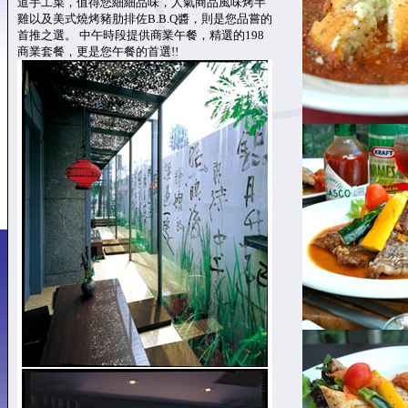
道手工菜，值得您細細品味，人氣商品風味烤半
雞以及美式燒烤豬肋排佐B.B.Q醬，則是您品嘗的
首推之選。 中午時段提供商業午餐，精選的198
商業套餐，更是您午餐的首選!!