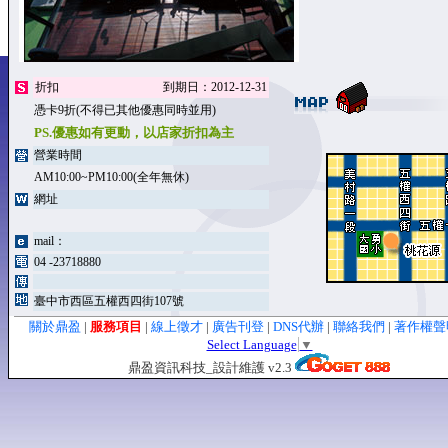
折扣
到期日：2012-12-31
憑卡9折(不得已其他優惠同時並用)
PS.優惠如有更動，以店家折扣為主
營業時間
AM10:00~PM10:00(全年無休)
網址
mail：
04 -23718880
臺中市西區五權西四街107號
關於鼎盈
|
服務項目
|
線上徵才
|
廣告刊登
|
DNS代辦
|
聯絡我們
|
著作權
Select Language
▼
鼎盈資訊科技_設計維護 v2.3