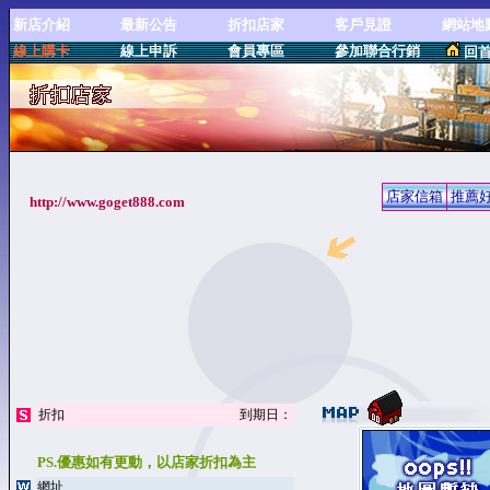
新店介紹
最新公告
折扣店家
客戶見證
網站地
線上購卡
線上申訴
會員專區
參加聯合行銷
回
店家信箱
推薦
http://www.goget888.com
折扣
到期日：
PS.優惠如有更動，以店家折扣為主
網址