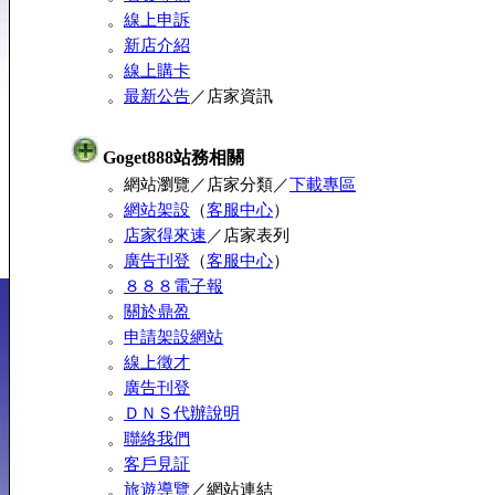
。
線上申訴
。
新店介紹
。
線上購卡
。
最新公告
／店家資訊
Goget888站務相關
。網站瀏覽／店家分類／
下載專區
。
網站架設
（
客服中心
）
。
店家得來速
／店家表列
。
廣告刊登
（
客服中心
）
。
８８８電子報
。
關於鼎盈
。
申請架設網站
。
線上徵才
。
廣告刊登
。
ＤＮＳ代辦說明
。
聯絡我們
。
客戶見証
。
旅遊導覽
／網站連結