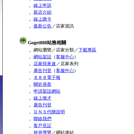
。
線上申訴
。
新店介紹
。
線上購卡
。
最新公告
／店家資訊
Goget888站務相關
。網站瀏覽／店家分類／
下載專區
。
網站架設
（
客服中心
）
。
店家得來速
／店家表列
。
廣告刊登
（
客服中心
）
。
８８８電子報
。
關於鼎盈
。
申請架設網站
。
線上徵才
。
廣告刊登
。
ＤＮＳ代辦說明
。
聯絡我們
。
客戶見証
。
旅遊導覽
／網站連結