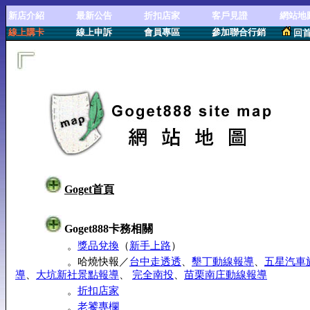
新店介紹
最新公告
折扣店家
客戶見證
網站地
線上購卡
線上申訴
會員專區
參加聯合行銷
回
Goget首頁
Goget888卡務相關
。
獎品兌換
（
新手上路
）
。哈燒快報／
台中走透透
、
墾丁動線報導
、
五星汽車
導
、
大坑新社景點報導
、
完全南投
、
苗栗南庄動線報導
。
折扣店家
。
老饕專欄