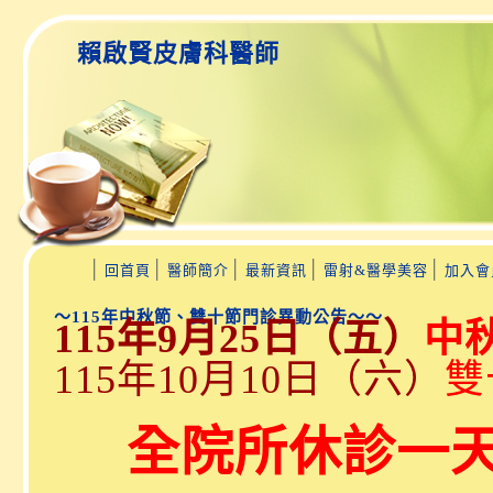
賴啟賢皮膚科醫師
│
│
│
│
│
回首頁
醫師簡介
最新資訊
雷射&醫學美容
加入會
～115年中秋節、雙十節門診異動公告～～
115年9月25日（五）
中
115年10月10日（六）
雙
全院所休診一