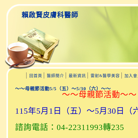
賴啟賢皮膚科醫師
│
│
│
│
│
回首頁
醫師簡介
最新資訊
雷射&醫學美容
加入會
～～母親節活動5/5（五）～5/30（六）～～
～～母親節活動～～
115年5月1日（五）～5月30日（
諮詢電話：04-22311993轉235