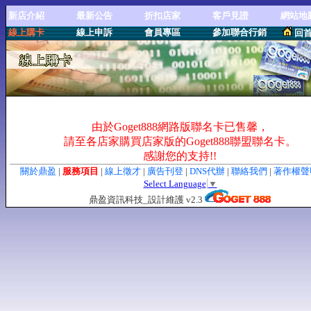
新店介紹
最新公告
折扣店家
客戶見證
網站地
線上購卡
線上申訴
會員專區
參加聯合行銷
回
由於Goget888網路版聯名卡已售馨，
請至各店家購買店家版的Goget888聯盟聯名卡。
感謝您的支持!!
關於鼎盈
|
服務項目
|
線上徵才
|
廣告刊登
|
DNS代辦
|
聯絡我們
|
著作權
Select Language
▼
鼎盈資訊科技_設計維護 v2.3