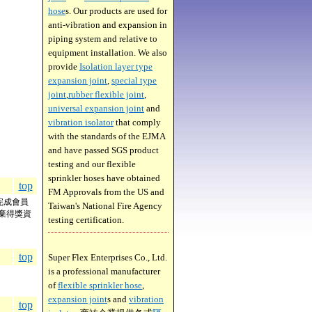
hose
s. Our products are used for
anti-vibration and expansion in
piping system and relative to
equipment installation. We also
provide
Isolation layer type
expansion joint
,
special type
joint
,
rubber flexible joint
,
universal expansion joint
and
vibration isolator
that comply
with the standards of the EJMA
and have passed SGS product
testing and our flexible
sprinkler hoses have obtained
top
FM Approvals from the US and
完成會員
Taiwan's National Fire Agency
棄得獎資
testing certification.
top
Super Flex Enterprises Co., Ltd.
is a professional manufacturer
of
flexible sprinkler hose
,
expansion joint
s and
vibration
top