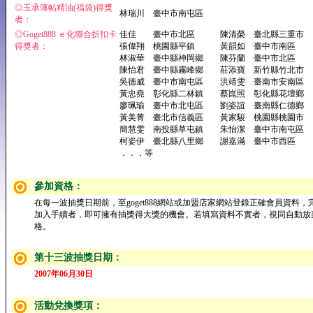
◎玉承薄帖精油(福袋)得獎
林瑞川 臺中市南屯區
者：
◎Goget888 ｅ化聯合折扣卡
佳佳 臺中市北區 陳清榮 臺北縣三重市
得獎者：
張偉翔 桃園縣平鎮 黃韻如 臺中市南區
林淑華 臺中縣神岡鄉 陳芬蘭 臺中市北區
陳怡君 臺中縣霧峰鄉 莊添寶 新竹縣竹北市
吳德威 臺中市南屯區 洪靖雯 臺南市安南區
黃忠堯 彰化縣二林鎮 蔡崑照 彰化縣花壇鄉
廖珮瑜 臺中市北屯區 劉姿誼 臺南縣仁德鄉
黃美菁 臺北市信義區 黃家駿 桃園縣桃園市
簡慧雯 南投縣草屯鎮 朱怡潔 臺中市南屯區
柯姿伊 臺北縣八里鄉 謝嘉滿 臺中市西區
．．．等
參加資格：
在每一波抽獎日期前，至goget888網站或加盟店家網站登錄正確會員資料，
加入手續者，即可擁有抽獎得大獎的機會。若填寫資料不實者，視同自動放
格。
第十三波抽獎日期：
2007年06月30日
活動兌換獎項：