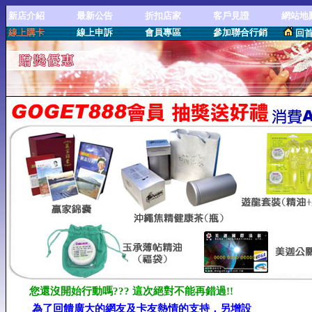
新店介紹
最新公告
折扣店家
客戶見證
網站地
線上購卡
線上申訴
會員專區
參加聯合行銷
回
您還沒開始行動嗎??? 這次絕對不能再錯過!!
為了回饋廣大的網友及卡友熱情的支持，另增設