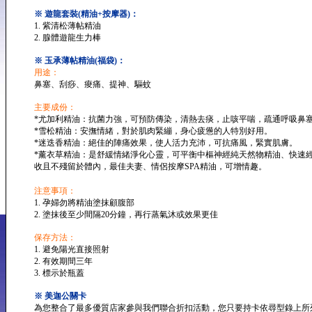
※ 遊龍套裝(精油+按摩器)：
1. 紫清松薄帖精油
2. 腺體遊龍生力棒
※ 玉承薄帖精油(福袋)：
用途：
鼻塞、刮痧、痠痛、提神、驅蚊
主要成份：
*尤加利精油：抗菌力強，可預防傳染，清熱去痰，止咳平喘，疏通呼吸鼻
*雪松精油：安撫情緒，對於肌肉緊繃，身心疲憊的人特別好用。
*迷迭香精油：絕佳的陣痛效果，使人活力充沛，可抗痛風，緊實肌膚。
*薰衣草精油：是舒緩情緒淨化心靈，可平衡中樞神經純天然物精油、快速
收且不殘留於體內，最佳夫妻、情侶按摩SPA精油，可增情趣。
注意事項：
1. 孕婦勿將精油塗抹顧腹部
2. 塗抹後至少間隔20分鐘，再行蒸氣沐或效果更佳
保存方法：
1. 避免陽光直接照射
2. 有效期間三年
3. 標示於瓶蓋
※ 美迦公關卡
為您整合了最多優質店家參與我們聯合折扣活動，您只要持卡依尋型錄上所