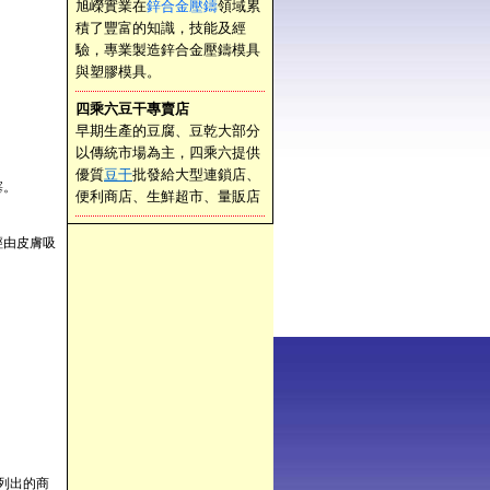
旭嶸實業在
鋅合金壓鑄
領域累
積了豐富的知識，技能及經
驗，專業製造鋅合金壓鑄模具
與塑膠模具。
四乘六豆干專賣店
早期生產的豆腐、豆乾大部分
以傳統市場為主，四乘六提供
優質
豆干
批發給大型連鎖店、
塞。
便利商店、生鮮超市、量販店
經由皮膚吸
列出的商