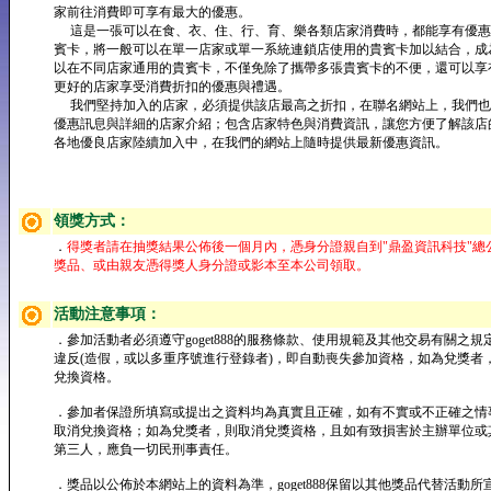
家前往消費即可享有最大的優惠。
這是一張可以在食、衣、住、行、育、樂各類店家消費時，都能享有優惠
賓卡，將一般可以在單一店家或單一系統連鎖店使用的貴賓卡加以結合，成
以在不同店家通用的貴賓卡，不僅免除了攜帶多張貴賓卡的不便，還可以享
更好的店家享受消費折扣的優惠與禮遇。
我們堅持加入的店家，必須提供該店最高之折扣，在聯名網站上，我們也
優惠訊息與詳細的店家介紹；包含店家特色與消費資訊，讓您方便了解該店
各地優良店家陸續加入中，在我們的網站上隨時提供最新優惠資訊。
領獎方式：
．
得獎者請在抽獎結果公佈後一個月內，憑身分證親自到"鼎盈資訊科技"總
獎品、或由親友憑得獎人身分證或影本至本公司領取。
活動注意事項：
．參加活動者必須遵守goget888的服務條款、使用規範及其他交易有關之規
違反(造假，或以多重序號進行登錄者)，即自動喪失參加資格，如為兌獎者
兌換資格。
．參加者保證所填寫或提出之資料均為真實且正確，如有不實或不正確之情
取消兌換資格；如為兌獎者，則取消兌獎資格，且如有致損害於主辦單位或
第三人，應負一切民刑事責任。
．獎品以公佈於本網站上的資料為準，goget888保留以其他獎品代替活動所