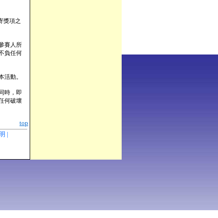
寄獎項之
參賽人所
不負任何
本活動。
同時，即
任何破壞
top
聲明 |