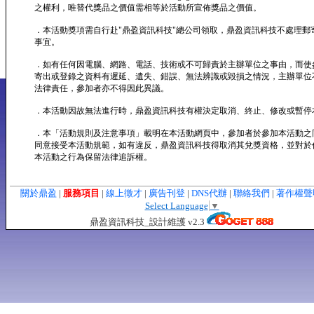
之權利，唯替代獎品之價值需相等於活動所宣佈獎品之價值。
．本活動獎項需自行赴"鼎盈資訊科技"總公司領取，鼎盈資訊科技不處理郵
事宜。
．如有任何因電腦、網路、電話、技術或不可歸責於主辦單位之事由，而使
寄出或登錄之資料有遲延、遺失、錯誤、無法辨識或毀損之情況，主辦單位
法律責任，參加者亦不得因此異議。
．本活動因故無法進行時，鼎盈資訊科技有權決定取消、終止、修改或暫停
．本「活動規則及注意事項」載明在本活動網頁中，參加者於參加本活動之
同意接受本活動規範，如有違反，鼎盈資訊科技得取消其兌獎資格，並對於
本活動之行為保留法律追訴權。
關於鼎盈
|
服務項目
|
線上徵才
|
廣告刊登
|
DNS代辦
|
聯絡我們
|
著作權
Select Language
▼
鼎盈資訊科技_設計維護 v2.3