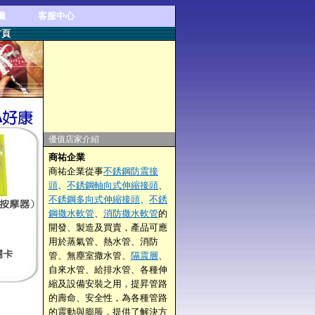
圖
客服中心
首頁
優值店家介紹
商祐企業
商祐企業從事
不銹鋼防震接
頭
、
不銹鋼軸向式伸縮接頭
、
不銹鋼多向式伸縮接頭
、
不銹
鋼撒水軟管
、
消防撒水軟管
的
開發、製造及買賣，產品可應
用於蒸氣管、熱水管、消防
管、無塵室撒水管、
隔震層
、
自來水管、給排水管、各種伸
縮及設備安裝之用，提昇管路
的壽命、安全性，為各種管路
的震動與膨脹，提供了解決方