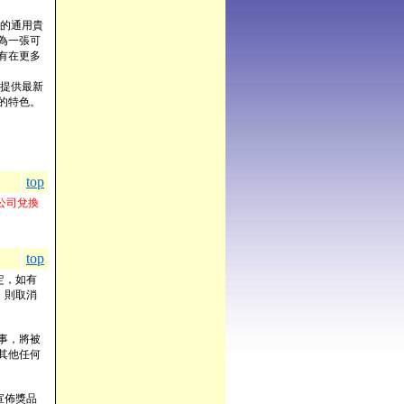
的通用貴
為一張可
有在更多
提供最新
的特色。
top
公司兌換
top
定，如有
，則取消
事，將被
其他任何
宣佈獎品