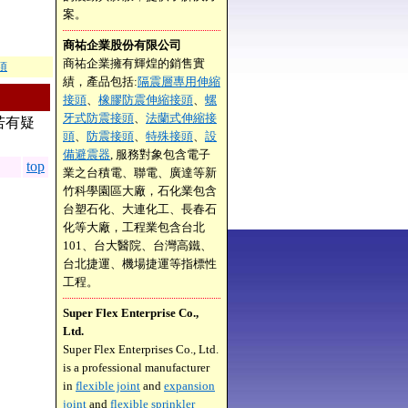
案。
商祐企業股份有限公司
商祐企業擁有輝煌的銷售實
項
績，產品包括:
隔震層專用伸縮
接頭
、
橡膠防震伸縮接頭
、
螺
牙式防震接頭
、
法蘭式伸縮接
若有疑
頭
、
防震接頭
、
特殊接頭
、
設
備避震器
, 服務對象包含電子
top
業之台積電、聯電、廣達等新
竹科學園區大廠，石化業包含
台塑石化、大連化工、長春石
化等大廠，工程業包含台北
101、台大醫院、台灣高鐵、
台北捷運、機場捷運等指標性
工程。
Super Flex Enterprise Co.,
Ltd.
Super Flex Enterprises Co., Ltd.
is a professional manufacturer
in
flexible joint
and
expansion
joint
and
flexible sprinkler