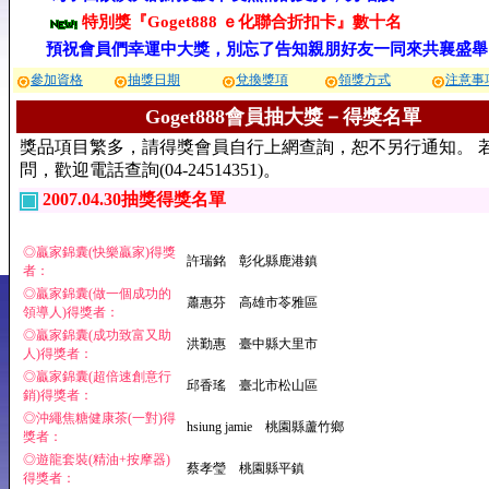
特別獎『Goget888 ｅ化聯合折扣卡』數十名
預祝會員們幸運中大獎，別忘了告知親朋好友一同來共襄盛舉
參加資格
抽獎日期
兌換獎項
領獎方式
注意事
Goget888會員抽大獎－得獎名單
獎品項目繁多，請得獎會員自行上網查詢，恕不另行通知。 
問，歡迎電話查詢(04-24514351)。
2007.04.30抽獎得獎名單
◎贏家錦囊(快樂贏家)得獎
許瑞銘 彰化縣鹿港鎮
者：
◎贏家錦囊(做一個成功的
蕭惠芬 高雄市苓雅區
領導人)得獎者：
◎贏家錦囊(成功致富又助
洪勤惠 臺中縣大里市
人)得獎者：
◎贏家錦囊(超倍速創意行
邱香瑤 臺北市松山區
銷)得獎者：
◎沖繩焦糖健康茶(一對)得
hsiung jamie 桃園縣蘆竹鄉
獎者：
◎遊龍套裝(精油+按摩器)
蔡孝瑩 桃園縣平鎮
得獎者：