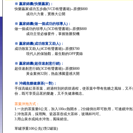
※ 贏家錦囊(快樂贏家)：
快樂贏家成功五步曲(VCD有聲書籍)--原價$800
成功六力量，實務大公開
※ 贏家錦囊(做一個成功的領導人)：
做一個成功的領導人(5CD有聲書籍)--原價$800
成功主管必修要件，掌握致勝契機
※ 贏家錦囊(成功致富又助人)：
成功致富又助人(4CD有聲書籍)--原價$700
現代人的保險觀，最生動的OPP實錄
※ 贏家錦囊(超倍速創意行銷)：
超倍速創意行銷(3CD有聲書籍)--原價$800
黃金案例32則，熱血沸騰靈感大開
※ 沖繩焦糖健康茶(一對)：
手採高級紅茶茶葉，經過特別的烘焙過程，使茶葉中帶有焦糖之風味，又不
份，既可享受品茗的樂趣，又不失健康概念。
茶葉沖泡方式：
1.一次的茶葉量6公克，加入100cc熱開水，2分鐘倒出即可飲用，可連續沖泡
2.沖泡茶具，採用陶、瓷器茶壺或大茶杯，玻璃杯均可。
3.用山泉水或純水沖泡，風味絕佳。
單罐淨重100公克(1對2罐裝)