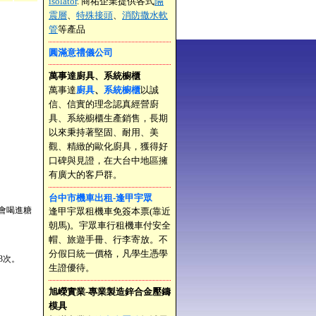
isolator
. 商祐企業提供各式
隔
震層
、
特殊接頭
、
消防撒水軟
管
等產品
圓滿意禮儀公司
萬事達廚具、系統櫥櫃
萬事達
廚具
、
系統櫥櫃
以誠
信、信實的理念認真經營廚
具、系統櫥櫃生產銷售，長期
以來秉持著堅固、耐用、美
觀、精緻的歐化廚具，獲得好
口碑與見證，在大台中地區擁
有廣大的客戶群。
台中市機車出租-逢甲宇眾
會喝進糖
逢甲宇眾租機車免簽本票(靠近
朝馬)。宇眾車行租機車付安全
帽、旅遊手冊、行李寄放。不
分假日統一價格，凡學生憑學
3次。
生證優待。
旭嶸實業-專業製造鋅合金壓鑄
模具