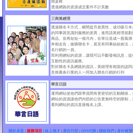
閒桌椅
透過網路的資源成交案件不計其數
三商黃經理
透過聯名卡方式，瞬間提升差異性，成功吸引本
的同事因見識到服務的差異，進而請黃經理規劃
商品。並再短短一個月內，在單位造成一股風潮
奔相走告，搶購聯名卡，甚至有同事紛紛效法，
名行銷的一員。
而利用網站的資源，讓我可以不斷發佈訊息，提
互動性的資訊服務。
對於聯名卡及網路的資訊，黃經理有相當的認同
意推薦各行業的人一同加入聯名行銷的行列
華言日語
運用網站使他們跟學員間有更密切的互動關係，
網站的資源讓他們內部的公告更無時空的限制，
看到網站的資訊直接報名上課。
關於鼎盈
|
服務項目
|
線上徵才
|
廣告刊登
|
DNS代辦
|
聯絡我們
|
著作權