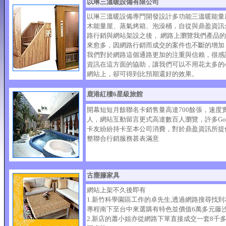
以琳三溫暖設備有限公司
以琳三溫暖設備專門開發設計多功能三溫暖能量
木能量屋、蒸氣烤箱、泡澡桶，自從與鼎盈資訊
路行銷與網站架設之後， 網路上瀏覽我們產品
來愈多，因網路行銷而成交的案件也不斷的增加
我們對於網路這個通路更加的注重與信賴，很感
資訊在這方面的協助，讓我們可以不用花太多的
網站上，卻可得到比預期還好的效果。
鹿港紅樓6星級旅館
開幕短短月餘聯名卡銷售量高達700餘張，速度
人，網站互動留言更式高達數百人瀏覽，許多Goge
卡友紛紛持卡至本公司消費，對於鼎盈資訊所提
整聯合行銷服務甚表滿意
古塵籐家具
網站上架不久後即有
1.新竹科學園區工作的卓先生,透過網路搜尋找到
專程南下至台中來選購有特色並價值6萬多元藤
2.新店的蕭小姐亦從網路下單直接成交一套8千