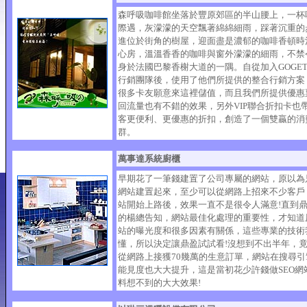
森呼吸咖啡館坐落於豐原郊區的半山腰上，一杯
際遇，灰濛濛的天空飄著綿綿細雨，踩著沉重的
進位於街角的樹屋，迎面盡是濃郁的咖啡香頓時
心房，溫溫香香的咖啡與窗外濛濛的細雨，不禁
身於法國巴黎香榭大道的一隅。自從加入GOGET
行銷團隊後，使用了他們所提供的整合行銷方案
很多卡友願意來這裡儲值，而且我們所提供優惠
回流量也有不錯的效果，另外VIP聯合折扣卡也
客更便利、更優惠的折扣，創造了一個雙贏的消
群。
萬事達系統廚櫃
早期花了一筆錢建置了公司專屬的網站，原以為
網站建置起來，至少可以從網路上招來不少客戶
站開始上路後，效果一直不是很令人滿意!直到
的楊總告知，網站最佳化處理的重要性，才知道
站的曝光度和很多因素有關係，這些專業的技術
懂，所以決定讓鼎盈試試看!沒想到不出半年，
從網路上接獲70幾萬的生意訂單，網站在搜尋引
能見度也大大提升，這是當初花少許錢做SEO網
料想不到的大大效果!