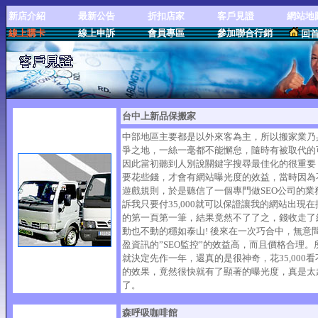
新店介紹
最新公告
折扣店家
客戶見證
網站地
線上購卡
線上申訴
會員專區
參加聯合行銷
回
台中上新品保搬家
中部地區主要都是以外來客為主，所以搬家業乃
爭之地，一絲一毫都不能懈怠，隨時有被取代的
因此當初聽到人別說關鍵字搜尋最佳化的很重要
要花些錢，才會有網站曝光度的效益，當時因為
遊戲規則，於是聽信了一個專門做SEO公司的業
訴我只要付35,000就可以保證讓我的網站出現
的第一頁第一筆，結果竟然不了了之，錢收走了
動也不動的穩如泰山! 後來在一次巧合中，無意
盈資訊的”SEO監控”的效益高，而且價格合理。
就決定先作一年，還真的是很神奇，花35,000
的效果，竟然很快就有了顯著的曝光度，真是太
了。
森呼吸咖啡館