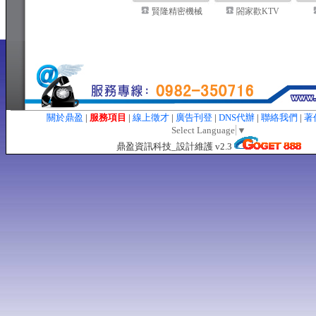
賢隆精密機械
閤家歡KTV
關於鼎盈
|
服務項目
|
線上徵才
|
廣告刊登
|
DNS代辦
|
聯絡我們
|
著
Select Language
▼
鼎盈資訊科技_設計維護 v2.3