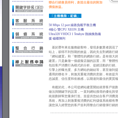
聯合行銷會員得利，創造出最佳的附加
價值效益。
50 Mbps 12 port 線路負載平衡主機
4核心 雙CPU XEON 主機
Ultra320 VHDCI 1 Tetabyte 熱抽換熱備
援 磁碟陣列
基於歷年來在服務顧客時，發現多數業者因花了
站上，卻得不到預期的效益，因此失去對網路行
『網站建置』和『整體性的網路行銷』是有很大
建置』只是象徵一個虛擬店舖的設置，而『整體
包括客戶消費行為模式的分析、促銷活動的行銷
引擎上的曝光度、多方網站的鏈結等，甚至做到
通用的聯名卡，刺激其重複消費的意願，有效提
忠誠度、信任度和依賴感，以期達到最佳的實質
有鑑於此，本公司從網站建置開始就替客戶規劃
做法與關鍵字的設置，一直到網站搜尋的優化與
統規劃師幫您量身打造。並提供您結合客戶消費
系統，再加上刺激重複消費的紅利儲值系統都有
讓您深入經營您的客戶並利用整合行銷發揮行銷