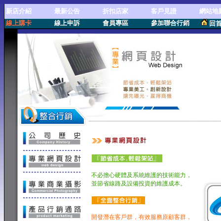
新店介紹
最新公告
折扣店家
客戶見證
網站地
線上購卡
線上申訴
會員專區
參加聯合行銷
回
專業網頁設計
不必擔心硬體及系統維護的技術能力，
並節省線路及設備投資的維護成本。
開發潛在客戶群，有效服務原顧客群，