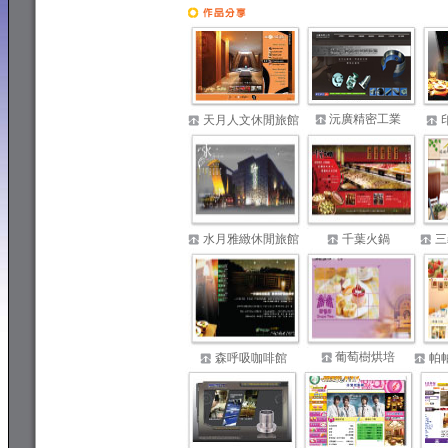
專業網頁設計
沅廣精密工業
天月人文休閒旅館
水月雅緻休閒旅館
千葉火鍋
三
葡萄樹烘培
森呼吸咖啡館
帕