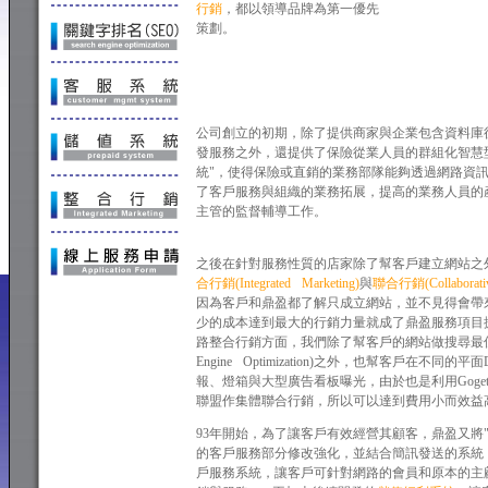
行銷
，都以領導品牌為第一優先
策劃。
公司創立的初期，除了提供商家與企業包含資料庫
發服務之外，還提供了保險從業人員的群組化智慧
統"，使得保險或直銷的業務部隊能夠透過網路資
了客戶服務與組織的業務拓展，提高的業務人員的
主管的監督輔導工作。
之後在針對服務性質的店家除了幫客戶建立網站之
合行銷(Integrated Marketing)
與
聯合行銷(Collaborativ
因為客戶和鼎盈都了解只成立網站，並不見得會帶
少的成本達到最大的行銷力量就成了鼎盈服務項目
路整合行銷方面，我們除了幫客戶的網站做搜尋最佳化(S
Engine Optimization)之外，也幫客戶在不同的
報、燈箱與大型廣告看板曝光，由於也是利用Goget
聯盟作集體聯合行銷，所以可以達到費用小而效益
93年開始，為了讓客戶有效經營其顧客，鼎盈又將
的客戶服務部分修改強化，並結合簡訊發送的系統
戶服務系統，讓客戶可針對網路的會員和原本的主