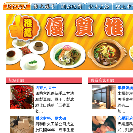
新站介紹
優質店家介紹
四乘六-豆干
米棋裝潢
四乘六以傳統手工方法
米棋裝潢
精製豆腐、豆干，製成
勇明先生
絕佳口感的「五香豆
經有二十
乾…
加…
耐火材料、耐火磚
心馨到府
興和耐火工業公司成立
專業服務
於民國66年，專事生產
式，到府