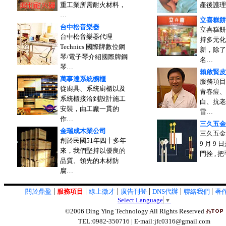
重工業所需耐火材料，
產後護理
…
立喜糕餅
台中松音樂器
立喜糕餅
台中松音樂器代理
持多元化
Technics 國際牌數位鋼
新，除了
琴/電子琴介紹國際牌鋼
名…
琴…
賴啟賢皮
萬事達系統櫥櫃
服務項目
從廚具、系統廚櫃以及
青春痘、
系統櫃接洽到設計施工
白、抗老
安裝，由工廠一貫的
雷…
作…
三久五金
金瑞成木業公司
三久五金創
創於民國51年四十多年
9 月 9
來，我們堅持以優良的
門拴 , 
品質、領先的木材防
腐…
|
|
|
|
|
|
關於鼎盈
服務項目
線上徵才
廣告刊登
DNS代辦
聯絡我們
著
Select Language
▼
©2006 Ding Ying Technology All Rights Reserved
TEL:0982-350716 | E-mail:jfc0316@gmail.com