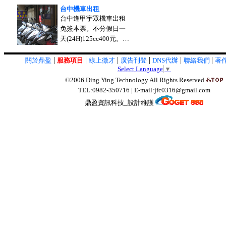
台中機車出租
台中逢甲宇眾機車出租
免簽本票。不分假日一
天(24H)125cc400元。…
|
|
|
|
|
|
關於鼎盈
服務項目
線上徵才
廣告刊登
DNS代辦
聯絡我們
著
Select Language
▼
©2006 Ding Ying Technology All Rights Reserved
TEL:0982-350716 | E-mail:jfc0316@gmail.com
鼎盈資訊科技_設計維護