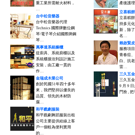
重工業所需耐火材料，
產後護理
…
立喜糕餅
台中松音樂器
立喜糕餅
台中松音樂器代理
持多元化
Technics 國際牌數位鋼
新，除了
琴/電子琴介紹國際牌鋼
名…
琴…
賴啟賢皮
萬事達系統櫥櫃
服務項目
從廚具、系統廚櫃以及
青春痘、
系統櫃接洽到設計施工
白、抗老
安裝，由工廠一貫的
雷…
作…
三久五金
金瑞成木業公司
三久五金創
創於民國51年四十多年
9 月 9
來，我們堅持以優良的
門拴 , 
品質、領先的木材防
腐…
和平戲劇服裝
和平戲劇舞蹈服裝出租
公司主要提供給線上客
戶一個較為便利實用
的…