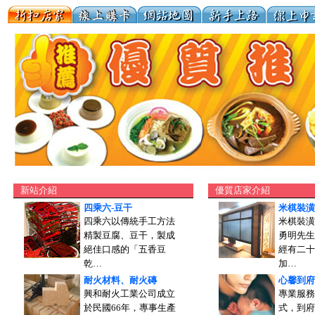
新站介紹
優質店家介紹
四乘六-豆干
米棋裝潢
四乘六以傳統手工方法
米棋裝潢
精製豆腐、豆干，製成
勇明先生
絕佳口感的「五香豆
經有二十
乾…
加…
耐火材料、耐火磚
心馨到府
興和耐火工業公司成立
專業服務
於民國66年，專事生產
式，到府