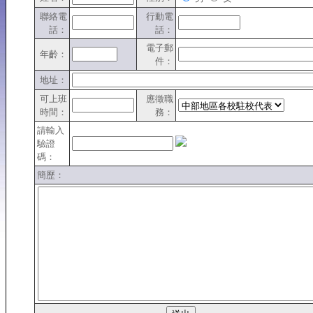
聯絡電
行動電
話：
話：
電子郵
年齡：
件：
地址：
可上班
應徵職
時間：
務：
請輸入
驗證
碼：
簡歷：