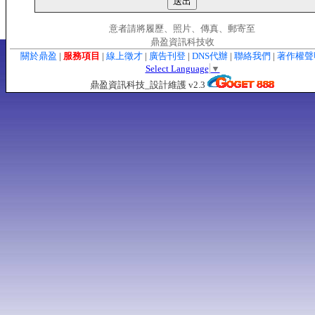
意者請將履歷、照片、傳真、郵寄至
鼎盈資訊科技收
關於鼎盈
|
服務項目
|
線上徵才
|
廣告刊登
|
DNS代辦
|
聯絡我們
|
著作權
Select Language
▼
鼎盈資訊科技_設計維護 v2.3