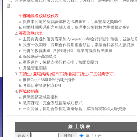
向、願學習成功模式的優秀人才加入我們，與我們一起共同打拼 ，共創更
基。
中部地區各校駐校代表
a. 負責本公司於所就讀學校之卡務事宜，可享豐厚之獎助金
b. 聯繫社團與系所之相關人員，處理本公司對校內團體贊助事宜
專案業務代表
a. 主要負責邀約優良店家加入Goget888聯合行銷折扣聯盟，並協助
b. 只要一次開發，長期合作長期重複領薪，累積自我客群人脈資源
c. 完善的教育訓練--含推銷行銷、專業電腦課程等訓練
d. 保障底薪+高額獎金
e. 團隊運作，後勤支援行程安排，無開發壓力
f. 升遷管道順暢
工讀生/ 兼職媽媽 (假日工讀/暑期工讀生/二度就業皆可)
a. 推廣Goget888聯合行銷折扣卡
b. 各區店家發送招商DM
區域經銷商
a. 保障經銷區域及權利
b. 教育課程，完全系統複製成功模式
c. 一次開發，長期合作長期重複領薪，累積自我客群人脈資源
線 上 填 表
姓名：
性別：
男
女