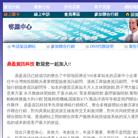
新店介紹
最新公告
折扣店家
客戶見證
網站地
線上購卡
線上申訴
會員專區
參加聯合行銷
回
◎
申請架設網站
◎
參加聯合行銷
◎
DNS代辦說明
◎
廣告
鼎盈資訊科技
歡迎您一起加入!!
鼎盈資訊已經成功的整合了中部地區將近500多家知名的店家中小企業
任中台灣南投縣觀光產業聯盟協會資訊顧問、溪南工商協會資訊顧問、中
險行銷協會資訊顧問等，知名的優質店家如天月人文休閒旅館,西子灣大飯店
意東方宴 水月雅緻休閒旅館,千葉火鍋,8C 聖多斯咖啡館 森呼吸咖啡館,葡萄
帕帕咪雅義大利小館 賢隆精密機械,閤家歡KTV,葡晶洋酒等等都是我們聯
作夥伴， 鼎盈資訊科技率先突破傳統行銷模式，整合多種媒體結合數百家
作聯合行銷，對內異業結盟資源互補進而交叉刺激消費，對外共同經營會
聯合開拓市場。透過網站之間的聯合與客戶服務系統與儲值系統的深入運
低的成本創造客戶最大的效益。
現在只要您有心、肯努力、有創造力，年資不重要、學歷不是問題! 歡