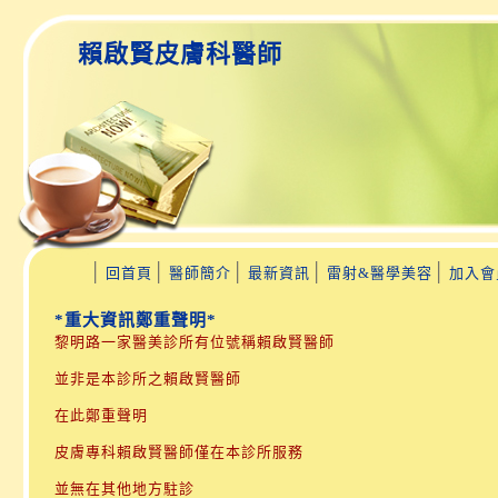
賴啟賢皮膚科醫師
│
│
│
│
│
回首頁
醫師簡介
最新資訊
雷射&醫學美容
加入會
*重大資訊鄭重聲明*
黎明路一家醫美診所有位號稱賴啟賢醫師
並非是本診所之賴啟賢醫師
在此鄭重聲明
皮膚專科賴啟賢醫師僅在本診所服務
並無在其他地方駐診