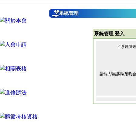
系統管理
系統管理 登入
《 系統管
請輸入驗證碼(須吻