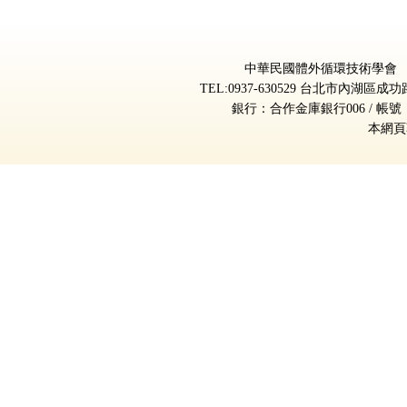
中華民國體外循環技術學會
TEL:0937-630529 台北市內湖區成
銀行：合作金庫銀行006 / 帳號：
本網頁