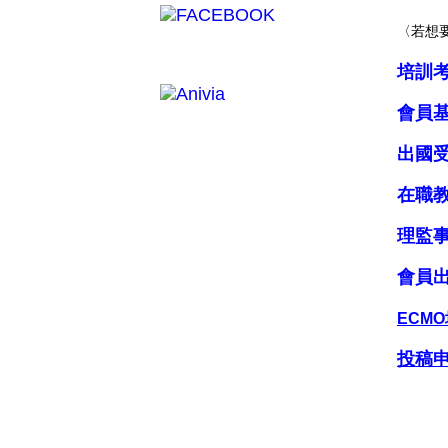
〈若想
培訓
會員
出國
在職
理監
會員
ECM
投稿