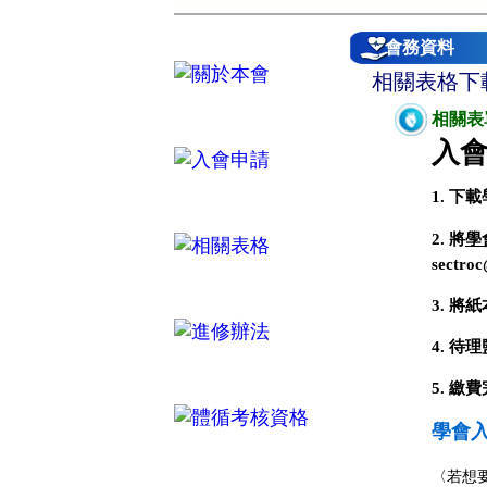
會務資料
相關表格下
相關表
入
1. 
2. 將
學
sectro
3. 
4. 待
5. 繳
學會
〈若想