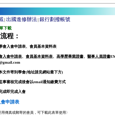
載
出國進修辦法
銀行劃撥帳號
│
│
單下載
會流程：
下載學會入會申請表、會員基本資料表
會入會申請表
、
會員基本資料表
、
高學歷畢業證書
、
醫事人員證書
E
c@gmail.com
將紙本文件寄到學會(地址請見網站最下方)
理監事審核完成後會以email通知繳費方式
費完成即完成入會
入會申請表
要用傳真或郵寄的會員，可下載此表單使用〉