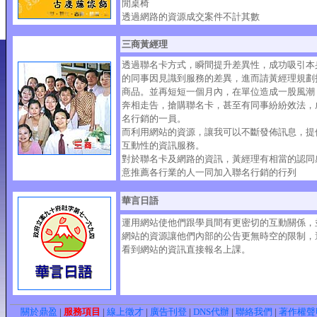
閒桌椅
透過網路的資源成交案件不計其數
三商黃經理
透過聯名卡方式，瞬間提升差異性，成功吸引本
的同事因見識到服務的差異，進而請黃經理規劃
商品。並再短短一個月內，在單位造成一股風潮
奔相走告，搶購聯名卡，甚至有同事紛紛效法，
名行銷的一員。
而利用網站的資源，讓我可以不斷發佈訊息，提
互動性的資訊服務。
對於聯名卡及網路的資訊，黃經理有相當的認同
意推薦各行業的人一同加入聯名行銷的行列
華言日語
運用網站使他們跟學員間有更密切的互動關係，
網站的資源讓他們內部的公告更無時空的限制，
看到網站的資訊直接報名上課。
關於鼎盈
|
服務項目
|
線上徵才
|
廣告刊登
|
DNS代辦
|
聯絡我們
|
著作權