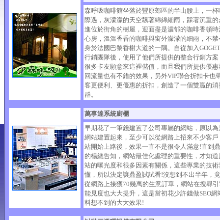
森呼吸咖啡館坐落於豐原郊區的半山腰上，一杯
際遇，灰濛濛的天空飄著綿綿細雨，踩著沉重的
進位於街角的樹屋，迎面盡是濃郁的咖啡香頓時
心房，溫溫香香的咖啡與窗外濛濛的細雨，不禁
身於法國巴黎香榭大道的一隅。自從加入GOGET
行銷團隊後，使用了他們所提供的整合行銷方案
很多卡友願意來這裡儲值，而且我們所提供優惠
回流量也有不錯的效果，另外VIP聯合折扣卡也
客更便利、更優惠的折扣，創造了一個雙贏的消
群。
萬事達系統廚櫃
早期花了一筆錢建置了公司專屬的網站，原以為
網站建置起來，至少可以從網路上招來不少客戶
站開始上路後，效果一直不是很令人滿意!直到
的楊總告知，網站最佳化處理的重要性，才知道
站的曝光度和很多因素有關係，這些專業的技術
懂，所以決定讓鼎盈試試看!沒想到不出半年，
從網路上接獲70幾萬的生意訂單，網站在搜尋引
能見度也大大提升，這是當初花少許錢做SEO網
料想不到的大大效果!