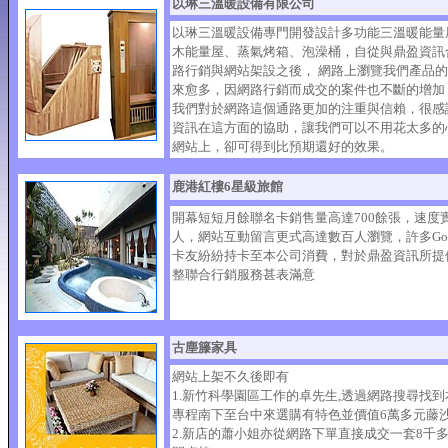
以琳三溫暖設備有限公司
以琳三溫暖設備專門開發設計多功能三溫暖能量
木能量屋、蒸氣烤箱、泡澡桶，自從與鼎盈資訊
路行銷與網站架設之後， 網路上瀏覽我們產品
來愈多，因網路行銷而成交的案件也不斷的增加
我們對於網路這個通路更加的注重與信賴，很感
資訊在這方面的協助，讓我們可以不用花太多的
網站上，卻可得到比預期還好的效果。
鹿港紅樓6星級旅館
開幕短短月餘聯名卡銷售量高達700餘張，速度
人，網站互動留言更式高達數百人瀏覽，許多Goge
卡友紛紛持卡至本公司消費，對於鼎盈資訊所提
整聯合行銷服務甚表滿意
古塵籐家具
網站上架不久後即有
1.新竹科學園區工作的卓先生,透過網路搜尋找到
專程南下至台中來選購有特色並價值6萬多元藤
2.新店的蕭小姐亦從網路下單直接成交一套8千