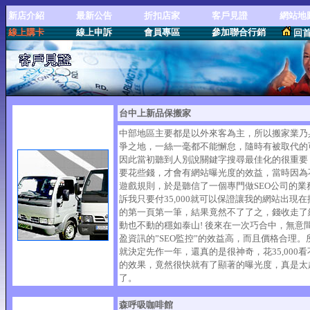
新店介紹
最新公告
折扣店家
客戶見證
網站地
線上購卡
線上申訴
會員專區
參加聯合行銷
回
台中上新品保搬家
中部地區主要都是以外來客為主，所以搬家業乃
爭之地，一絲一毫都不能懈怠，隨時有被取代的
因此當初聽到人別說關鍵字搜尋最佳化的很重要
要花些錢，才會有網站曝光度的效益，當時因為
遊戲規則，於是聽信了一個專門做SEO公司的業
訴我只要付35,000就可以保證讓我的網站出現
的第一頁第一筆，結果竟然不了了之，錢收走了
動也不動的穩如泰山! 後來在一次巧合中，無意
盈資訊的”SEO監控”的效益高，而且價格合理。
就決定先作一年，還真的是很神奇，花35,000
的效果，竟然很快就有了顯著的曝光度，真是太
了。
森呼吸咖啡館