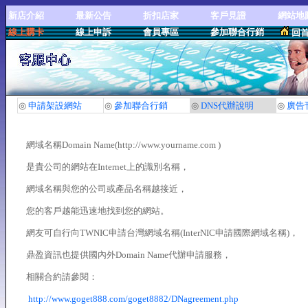
新店介紹
最新公告
折扣店家
客戶見證
網站地
線上購卡
線上申訴
會員專區
參加聯合行銷
回
◎
申請架設網站
◎
參加聯合行銷
◎
DNS代辦說明
◎
廣告
網域名稱Domain Name(http://www.yourname.com )
是貴公司的網站在Internet上的識別名稱，
網域名稱與您的公司或產品名稱越接近，
您的客戶越能迅速地找到您的網站。
網友可自行向TWNIC申請台灣網域名稱(InterNIC申請國際網域名稱)，
鼎盈資訊也提供國內外Domain Name代辦申請服務，
相關合約請參閱：
http://www.goget888.com/goget8882/DNagreement.php