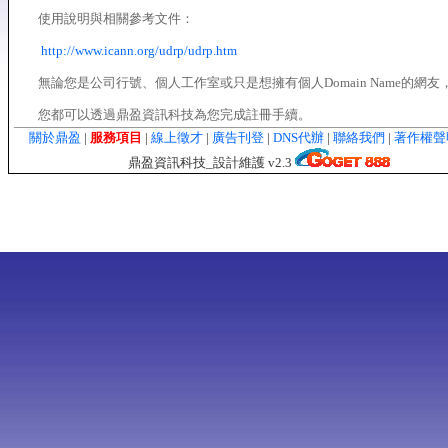
使用說明與相關參考文件：
http://www.icann.org/udrp/udrp.htm
無論您是公司行號、個人工作室或只是想擁有個人Domain Name的網友
您都可以透過鼎盈資訊科技為您完成註冊手續。
關於鼎盈
|
服務項目
|
線上徵才
|
廣告刊登
|
DNS代辦
|
聯絡我們
|
著作權
鼎盈資訊科技_設計維護 v2.3