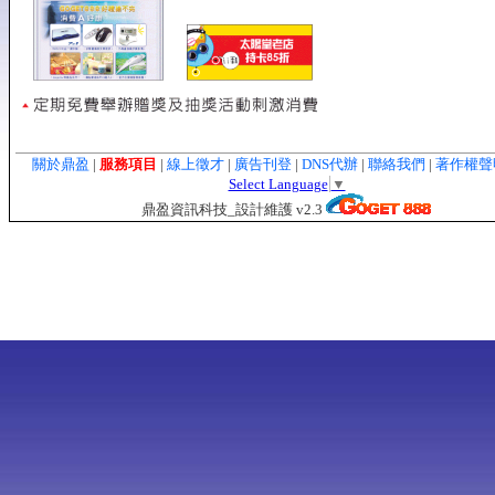
關於鼎盈
|
服務項目
|
線上徵才
|
廣告刊登
|
DNS代辦
|
聯絡我們
|
著作權
Select Language
▼
鼎盈資訊科技_設計維護 v2.3