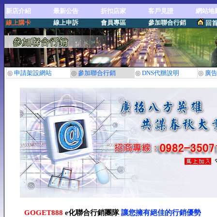
新店介紹
最新公告
折扣店家
客戶見證
網站地
線上購卡
線上申訴
會員專區
參加聯合行銷
回
◎
申請架設網站
◎
參加聯合行銷
◎
DNS代辦說明
◎
廣
GOGET888
e化聯合行銷團隊
讓您擁有絕佳的行銷優勢