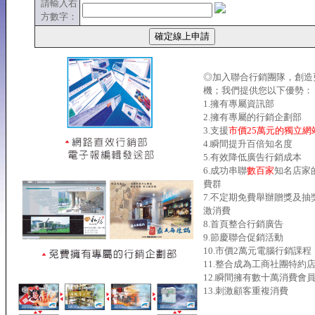
請輸入右
方數字：
◎加入聯合行銷團隊，創造
機；我們提供您以下優勢：
1.擁有專屬資訊部
2.擁有專屬的行銷企劃部
3.支援
市價25萬元的獨立網
4.瞬間提升百倍知名度
5.有效降低廣告行銷成本
6.成功串聯
數百家
知名店家
費群
7.不定期免費舉辦贈獎及抽
激消費
8.首頁整合行銷廣告
9.節慶聯合促銷活動
10.市價2萬元電腦行銷課程
11.整合成為工商社團特約
12.瞬間擁有數十萬消費會
13.刺激顧客重複消費