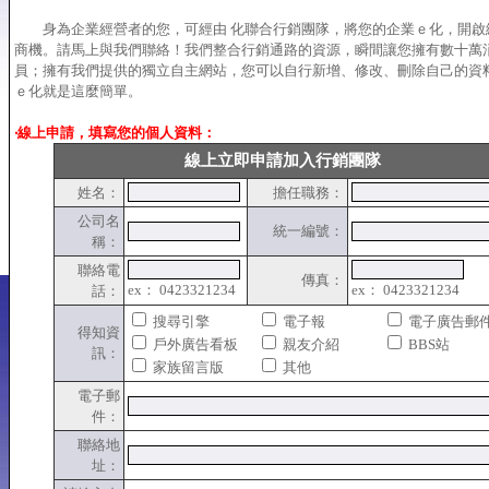
身為企業經營者的您，可經由 化聯合行銷團隊，將您的企業ｅ化，開啟
商機。請馬上與我們聯絡！我們整合行銷通路的資源，瞬間讓您擁有數十萬
員；擁有我們提供的獨立自主網站，您可以自行新增、修改、刪除自己的資
ｅ化就是這麼簡單。
‧線上申請，填寫您的個人資料：
線上立即申請加入行銷團隊
姓名：
擔任職務：
公司名
統一編號：
稱：
聯絡電
傳真：
ex： 0423321234
ex： 0423321234
話：
搜尋引擎
電子報
電子廣告郵
得知資
戶外廣告看板
親友介紹
BBS站
訊：
家族留言版
其他
電子郵
件：
聯絡地
址：