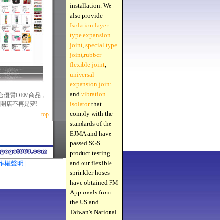
installation. We
also provide
Isolation layer
type expansion
joint
,
special type
joint
,
rubber
flexible joint
,
universal
expansion joint
and
vibration
合優質OEM商品，
開店不再是夢!
isolator
that
comply with the
top
standards of the
EJMA and have
passed SGS
product testing
and our flexible
作權聲明 |
sprinkler hoses
have obtained FM
Approvals from
the US and
Taiwan's National