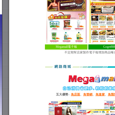
Megamall電子報
Goget8
不定期幫店家製作電子報增加商品曝
五大優勢
-
免店面
、
免管銷
、
免進貨
、
免囤