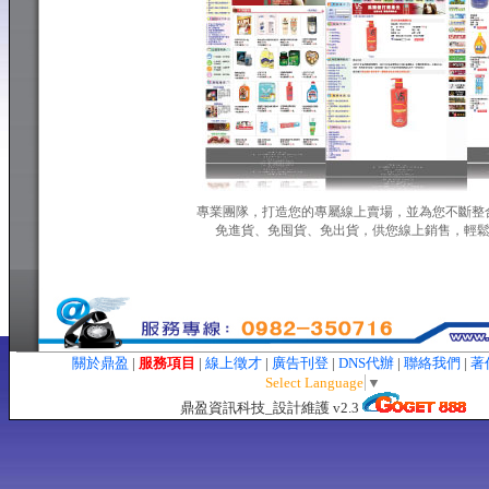
專業團隊，打造您的專屬線上賣場，並為您不斷整
免進貨、免囤貨、免出貨，供您線上銷售，輕鬆
關於鼎盈
|
服務項目
|
線上徵才
|
廣告刊登
|
DNS代辦
|
聯絡我們
|
著
Select Language
▼
鼎盈資訊科技_設計維護 v2.3