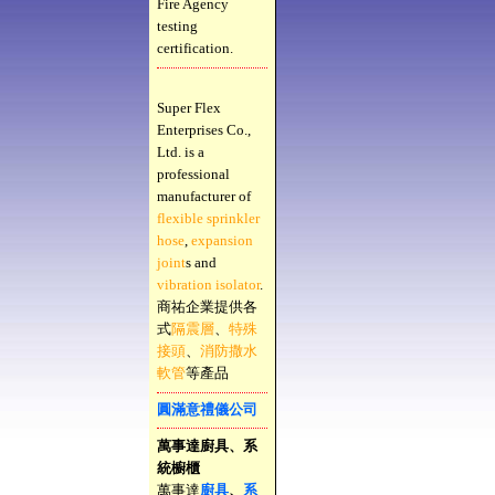
Fire Agency
testing
certification.
Super Flex
Enterprises Co.,
Ltd. is a
professional
manufacturer of
flexible sprinkler
hose
,
expansion
joint
s and
vibration isolator
.
商祐企業提供各
式
隔震層
、
特殊
接頭
、
消防撒水
軟管
等產品
圓滿意禮儀公司
萬事達廚具、系
統櫥櫃
萬事達
廚具
、
系