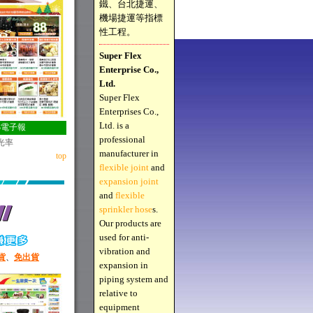
鐵、台北捷運、
機場捷運等指標
性工程。
Super Flex
Enterprise Co.,
Ltd.
Super Flex
Enterprises Co.,
Ltd. is a
88電子報
professional
光率
manufacturer in
top
flexible joint
and
expansion joint
and
flexible
sprinkler hose
s.
Our products are
used for anti-
vibration and
貨
、
免出貨
expansion in
piping system and
relative to
equipment