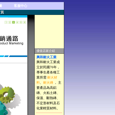
圖
客服中心
首頁
優值店家介紹
興和耐火工業
興和耐火工業成
立於民國76年，
專事生產各種工
業所需
耐火材
料
、
耐火磚
， 主
要產品為高鋁
磚、火粘土磚、
保溫、斷熱磚、
不定形材料及石
化業輕質材料。