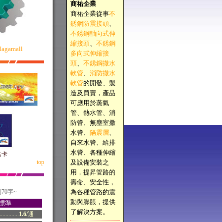
商祐企業
商祐企業從事
不
銹鋼防震接頭
、
不銹鋼軸向式伸
縮接頭
、
不銹鋼
agamall
多向式伸縮接
頭
、
不銹鋼撒水
軟管
、
消防撒水
軟管
的開發、製
造及買賣，產品
可應用於蒸氣
管、熱水管、消
防管、無塵室撒
水管、
隔震層
、
自來水管、給排
水管、各種伸縮
名卡
top
及設備安裝之
用，提昇管路的
壽命、安全性，
70字~
為各種管路的震
動與膨脹，提供
標準
了解決方案。
.........
1.6
/通