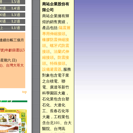
.........
1.5
/通
商祐企業股份有
00通.....
1.4
/通
限公司
00通.....
1.3
/通
商祐企業擁有輝
00通.....
1.2
/通
煌的銷售實績，
產品包括:
隔震層
.......
1.1
/通
專用伸縮接頭
、
橡膠防震伸縮接
連續出帳三個月
頭
、
螺牙式防震
號)年齡篩選以5
接頭
、
法蘭式伸
縮接頭
、
防震接
星期六.日)
頭
、
特殊接頭
、
信)、台灣大哥大
設備避震器
, 服務
對象包含電子業
之台積電、聯
電、廣達等新竹
top
科學園區大廠，
石化業包含台塑
石化、大連化
工、長春石化等
大廠，工程業包
含台北101、台大
醫院、台灣高