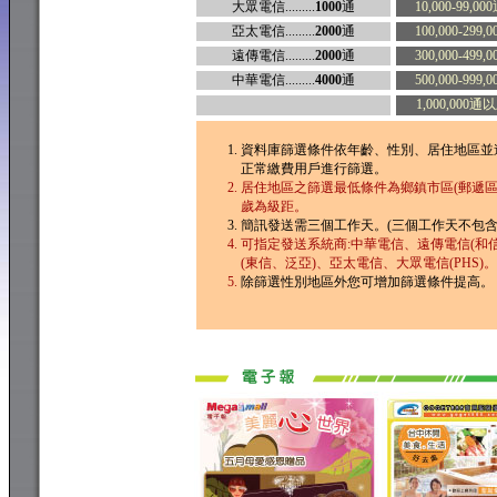
大眾電信.........
1000
通
10,000-99,000通.
亞太電信.........
2000
通
100,000-299,0
遠傳電信.........
2000
通
300,000-499,0
中華電信.........
4000
通
500,000-999,0
1,000,000通以上.
資料庫篩選條件依年齡、性別、居住地區並
正常繳費用戶進行篩選。
居住地區之篩選最低條件為鄉鎮市區(郵遞區
歲為級距。
簡訊發送需三個工作天。(三個工作天不包含
可指定發送系統商:中華電信、遠傳電信(和
(東信、泛亞)、亞太電信、大眾電信(PHS)。
除篩選性別地區外您可增加篩選條件提高。