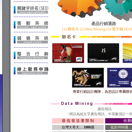
產品行銷通路
(1) 聯名卡
(2)
Data Mining
(3)
電子報
(4)
M
專業行銷設計團隊，為您設計專屬聯
廣告簡訊
~簡訊為純文字廣告簡訊，中英數混計一則
最 低 發 送 量 限 制
收費
台灣大哥大.....
1000
通
低於9999通........