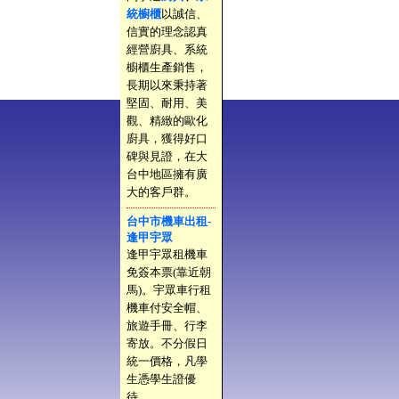
統櫥櫃
以誠信、
信實的理念認真
經營廚具、系統
櫥櫃生產銷售，
長期以來秉持著
堅固、耐用、美
觀、精緻的歐化
廚具，獲得好口
碑與見證，在大
台中地區擁有廣
大的客戶群。
台中市機車出租-
逢甲宇眾
逢甲宇眾租機車
免簽本票(靠近朝
馬)。宇眾車行租
機車付安全帽、
旅遊手冊、行李
寄放。不分假日
統一價格，凡學
生憑學生證優
待。