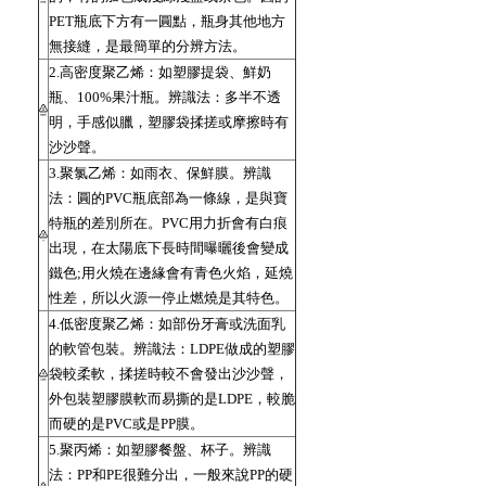
PET瓶底下方有一圓點，瓶身其他地方
無接縫，是最簡單的分辨方法。
2.高密度聚乙烯：如塑膠提袋、鮮奶
瓶、100%果汁瓶。辨識法：多半不透
明，手感似臘，塑膠袋揉搓或摩擦時有
沙沙聲。
3.聚氯乙烯：如雨衣、保鮮膜。辨識
法：圓的PVC瓶底部為一條線，是與寶
特瓶的差別所在。PVC用力折會有白痕
出現，在太陽底下長時間曝曬後會變成
鐵色;用火燒在邊緣會有青色火焰，延燒
性差，所以火源一停止燃燒是其特色。
4.低密度聚乙烯：如部份牙膏或洗面乳
的軟管包裝。辨識法：LDPE做成的塑膠
袋較柔軟，揉搓時較不會發出沙沙聲，
外包裝塑膠膜軟而易撕的是LDPE，較脆
而硬的是PVC或是PP膜。
5.聚丙烯：如塑膠餐盤、杯子。辨識
法：PP和PE很難分出，一般來說PP的硬