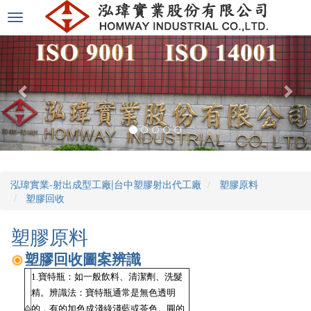
選
單
切
換
泓瑋實業-射出成型工廠|台中塑膠射出代工廠
塑膠原料
塑膠回收
塑膠原料
塑膠回收圖案辨識
1.寶特瓶：如一般飲料、清潔劑、洗髮
精。辨識法：寶特瓶通常是無色透明
的，有的加色成淺綠淺藍或茶色。圓的